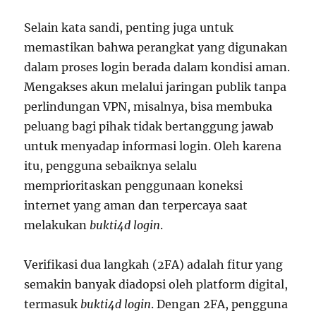
Selain kata sandi, penting juga untuk
memastikan bahwa perangkat yang digunakan
dalam proses login berada dalam kondisi aman.
Mengakses akun melalui jaringan publik tanpa
perlindungan VPN, misalnya, bisa membuka
peluang bagi pihak tidak bertanggung jawab
untuk menyadap informasi login. Oleh karena
itu, pengguna sebaiknya selalu
memprioritaskan penggunaan koneksi
internet yang aman dan terpercaya saat
melakukan
bukti4d login
.
Verifikasi dua langkah (2FA) adalah fitur yang
semakin banyak diadopsi oleh platform digital,
termasuk
bukti4d login
. Dengan 2FA, pengguna