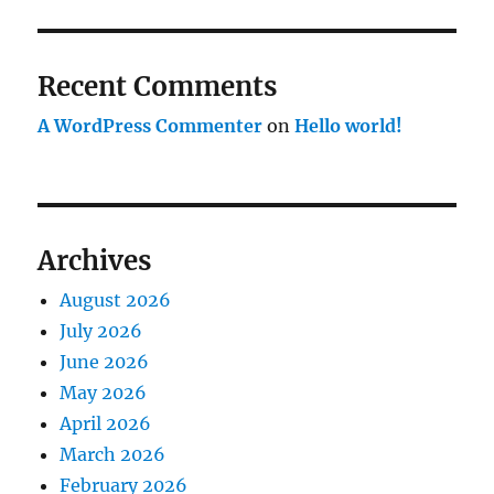
Recent Comments
A WordPress Commenter
on
Hello world!
Archives
August 2026
July 2026
June 2026
May 2026
April 2026
March 2026
February 2026