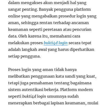
dalam mengakses akun menjadi hal yang
sangat penting. Banyak pengguna platform
online yang mengabaikan prosedur login yang
aman, sehingga rentan terhadap ancaman
keamanan seperti peretasan atau pencurian
data. Oleh karena itu, memahami cara
melakukan proses
bukti4d login
secara tepat
adalah langkah awal yang harus diperhatikan
setiap pengguna.
Proses login yang aman tidak hanya
melibatkan penggunaan kata sandi yang kuat,
tetapi juga pemahaman tentang bagaimana
sistem autentikasi bekerja. Platform modern
seperti
bukti4d login
umumnya sudah
menerapkan berbagai lapisan keamanan, mulai