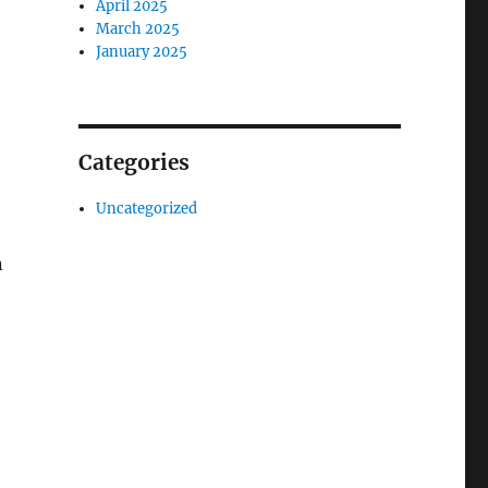
April 2025
March 2025
January 2025
Categories
Uncategorized
n