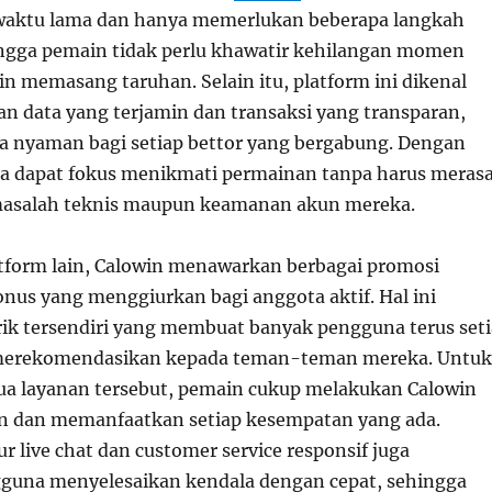
ktu lama dan hanya memerlukan beberapa langkah
ngga pemain tidak perlu khawatir kehilangan momen
in memasang taruhan. Selain itu, platform ini dikenal
 data yang terjamin dan transaksi yang transparan,
 nyaman bagi setiap bettor yang bergabung. Dengan
a dapat fokus menikmati permainan tanpa harus meras
masalah teknis maupun keamanan akun mereka.
atform lain, Calowin menawarkan berbagai promosi
onus yang menggiurkan bagi anggota aktif. Hal ini
rik tersendiri yang membuat banyak pengguna terus seti
 merekomendasikan kepada teman-teman mereka. Untuk
a layanan tersebut, pemain cukup melakukan Calowin
tin dan memanfaatkan setiap kesempatan yang ada.
ur live chat dan customer service responsif juga
una menyelesaikan kendala dengan cepat, sehingga