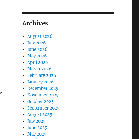
Archives
August 2026
July 2026
a
June 2026
May 2026
April 2026
March 2026
February 2026
January 2026
December 2025
a
November 2025
October 2025
September 2025
August 2025
July 2025
June 2025
May 2025