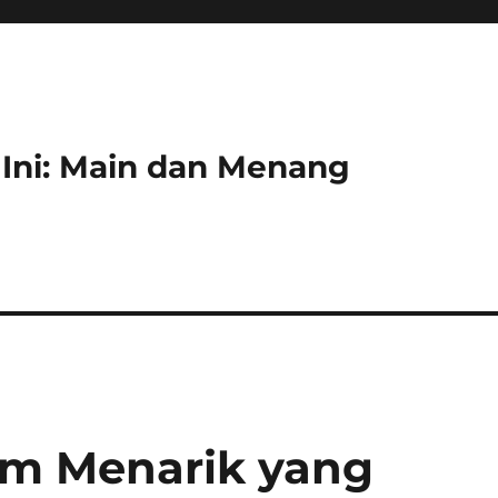
 Ini: Main dan Menang
em Menarik yang