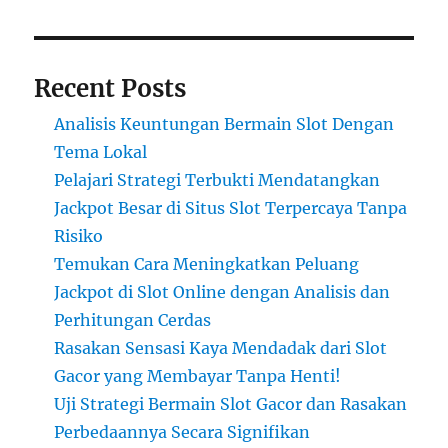
Menguntungkan
Recent Posts
Analisis Keuntungan Bermain Slot Dengan
Tema Lokal
Pelajari Strategi Terbukti Mendatangkan
Jackpot Besar di Situs Slot Terpercaya Tanpa
Risiko
Temukan Cara Meningkatkan Peluang
Jackpot di Slot Online dengan Analisis dan
Perhitungan Cerdas
Rasakan Sensasi Kaya Mendadak dari Slot
Gacor yang Membayar Tanpa Henti!
Uji Strategi Bermain Slot Gacor dan Rasakan
Perbedaannya Secara Signifikan