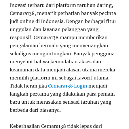
Inovasi terbaru dari platform taruhan daring,
Cemara138, menarik perhatian banyak pecinta
judi online di Indonesia. Dengan berbagai fitur
unggulan dan layanan pelanggan yang
responsif, Cemara138 mampu memberikan
pengalaman bermain yang menyenangkan
sekaligus menguntungkan. Banyak pengguna
menyebut bahwa kemudahan akses dan
keamanan data menjadi alasan utama mereka
memilih platform ini sebagai favorit utama.
Tidak heran jika
Cemara138 Login
menjadi
langkah pertama yang dilakukan para pemain
baru untuk merasakan sensasi taruhan yang
berbeda dari biasanya.
Keberhasilan Cemara138 tidak lepas dari