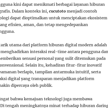
engguna kini dapat menikmati berbagai layanan hiburan
rafis. Dalam konteks ini,
cucutoto
menjadi contoh
logi dapat dioptimalkan untuk menciptakan ekosistem
 yang efisien, aman, dan tetap mengedepankan
ngguna.
tarik utama dari platform hiburan digital modern adalah
enghadirkan interaksi real-time antara pengguna da
 memberikan sensasi personal yang sulit ditemukan pada
nvensional. Selain itu, kehadiran fitur-fitur inovatif
eamanan berlapis, tampilan antarmuka intuitif, serta
ksi digital yang transparan menjadikan platform
akin dipercaya oleh publik.
iingat bahwa kemajuan teknologi juga membawa
 Di tengah meningkatnya minat terhadap hiburan daring