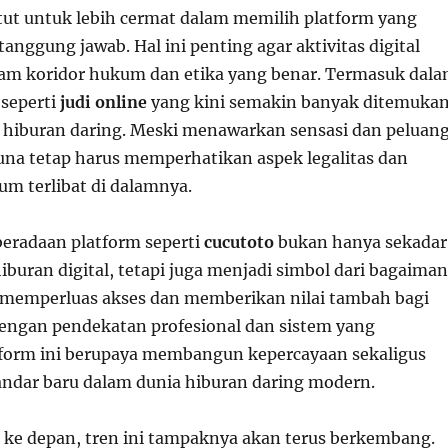
ut untuk lebih cermat dalam memilih platform yang
tanggung jawab. Hal ini penting agar aktivitas digital
lam koridor hukum dan etika yang benar. Termasuk dal
s seperti
judi online
yang kini semakin banyak ditemuka
us hiburan daring. Meski menawarkan sensasi dan peluan
na tetap harus memperhatikan aspek legalitas dan
m terlibat di dalamnya.
eradaan platform seperti
cucutoto
bukan hanya sekadar
buran digital, tetapi juga menjadi simbol dari bagaima
 memperluas akses dan memberikan nilai tambah bagi
ngan pendekatan profesional dan sistem yang
tform ini berupaya membangun kepercayaan sekaligus
ndar baru dalam dunia hiburan daring modern.
at ke depan, tren ini tampaknya akan terus berkembang.