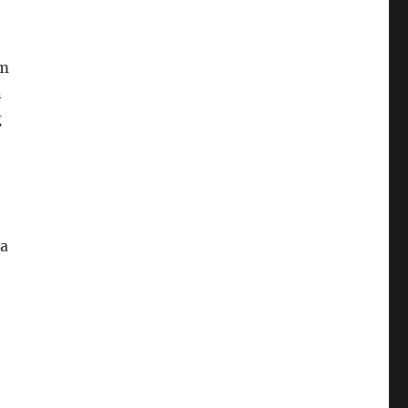
am
n
g
na