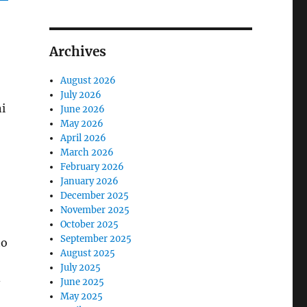
Archives
August 2026
July 2026
i
June 2026
May 2026
April 2026
March 2026
February 2026
January 2026
December 2025
November 2025
October 2025
September 2025
to
August 2025
July 2025
-
June 2025
May 2025