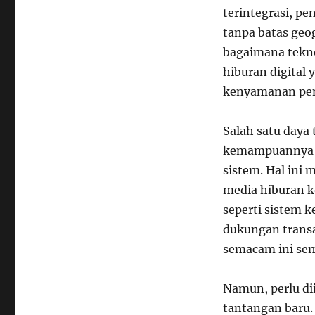
terintegrasi, p
tanpa batas geog
bagaimana tekno
hiburan digital
kenyamanan pe
Salah satu daya 
kemampuannya m
sistem. Hal ini
media hiburan ko
seperti sistem k
dukungan transa
semacam ini sem
Namun, perlu d
tantangan baru.