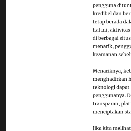
pengguna ditunt
kredibel dan ber
tetap berada da
hal ini, aktivita
di berbagai sit
menarik, penggu
keamanan sebelu
Menariknya, keb
menghadirkan hi
teknologi dapat
penggunanya. De
transparan, pla
menciptakan sta
Jika kita melih