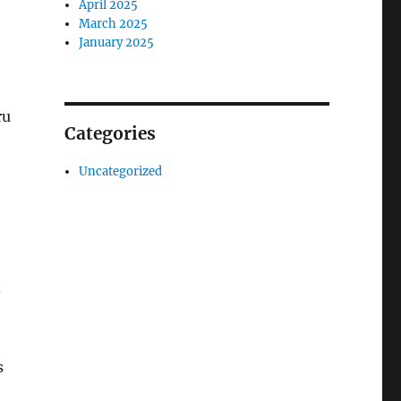
April 2025
March 2025
January 2025
ru
Categories
Uncategorized
-
s