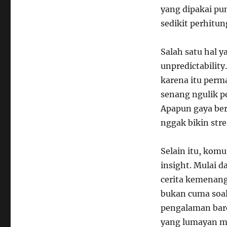
yang dipakai pun
sedikit perhitun
Salah satu hal y
unpredictability
karena itu perm
senang ngulik po
Apapun gaya ber
nggak bikin stre
Selain itu, kom
insight. Mulai d
cerita kemenanga
bukan cuma soal 
pengalaman bar
yang lumayan 