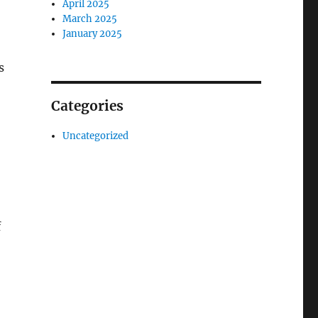
April 2025
March 2025
January 2025
s
Categories
Uncategorized
f