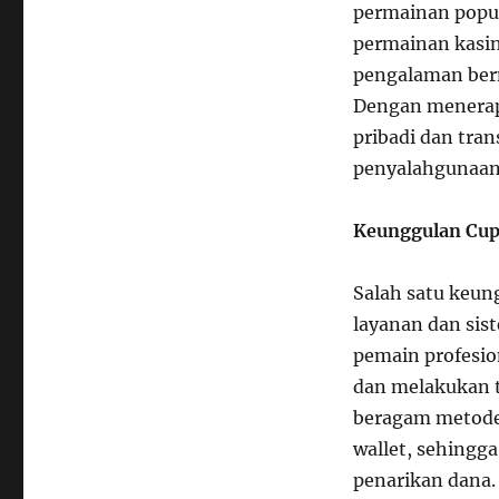
permainan popule
permainan kasin
pengalaman ber
Dengan menerapk
pribadi dan tran
penyalahgunaan
Keunggulan Cup
Salah satu keu
layanan dan sis
pemain profesi
dan melakukan t
beragam metode 
wallet, sehing
penarikan dana.