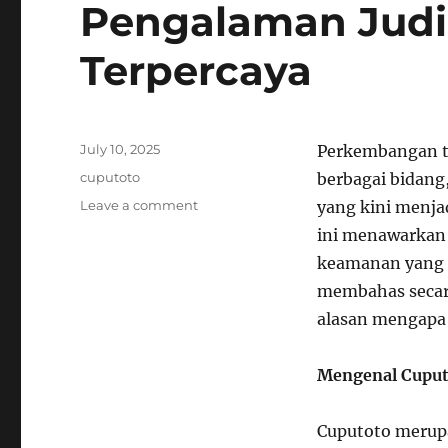
Pengalaman Judi
Terpercaya
Posted
July 10, 2025
Perkembangan te
on
Tags
cuputoto
berbagai bidang,
on
Leave a comment
yang kini menjad
Cuputoto:
ini menawarkan 
Solusi
keamanan yang te
Terbaik
untuk
membahas secar
Pengalaman
alasan mengapa 
Judi
Online
Aman
Mengenal Cuput
dan
Terpercaya
Cuputoto merupa