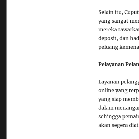
Selain itu, Cup
yang sangat men
mereka tawarka
deposit, dan ha
peluang kemena
Pelayanan Pela
Layanan pelangg
online yang ter
yang siap memban
dalam menangani
sehingga pemain
akan segera diat