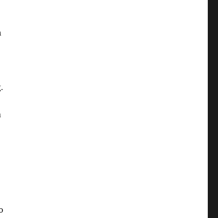
n
.
a
o