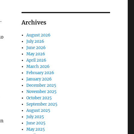
.
Archives
August 2026
ko
July 2026
June 2026
May 2026
April 2026
March 2026
February 2026
January 2026
December 2025
November 2025
t
October 2025
September 2025
August 2025
July 2025
an
June 2025
May 2025