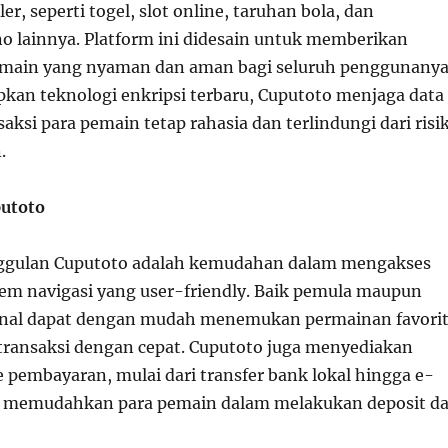
r, seperti togel, slot online, taruhan bola, dan
o lainnya. Platform ini didesain untuk memberikan
main yang nyaman dan aman bagi seluruh penggunanya
an teknologi enkripsi terbaru, Cuputoto menjaga data
saksi para pemain tetap rahasia dan terlindungi dari risi
.
utoto
nggulan Cuputoto adalah kemudahan dalam mengakses
tem navigasi yang user-friendly. Baik pemula maupun
onal dapat dengan mudah menemukan permainan favori
ransaksi dengan cepat. Cuputoto juga menyediakan
pembayaran, mulai dari transfer bank lokal hingga e-
ga memudahkan para pemain dalam melakukan deposit d