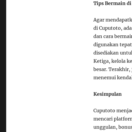
Tips Bermain di
Agar mendapatka
di Cuputoto, ada
dan cara bermain
digunakan tepat
disediakan unt
Ketiga, kelola 
besar. Terakhir
menemui kendal
Kesimpulan
Cuputoto menjad
mencari platfor
unggulan, bonus