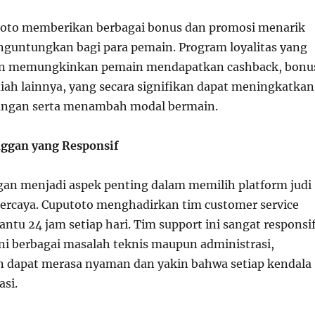
utoto memberikan berbagai bonus dan promosi menarik
guntungkan bagi para pemain. Program loyalitas yang
n memungkinkan pemain mendapatkan cashback, bonu
diah lainnya, yang secara signifikan dapat meningkatkan
ngan serta menambah modal bermain.
nggan yang Responsif
an menjadi aspek penting dalam memilih platform judi
percaya. Cuputoto menghadirkan tim customer service
tu 24 jam setiap hari. Tim support ini sangat responsi
 berbagai masalah teknis maupun administrasi,
 dapat merasa nyaman dan yakin bahwa setiap kendala
asi.