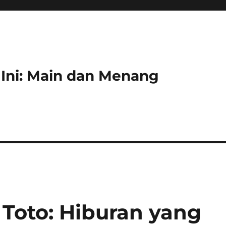
 Ini: Main dan Menang
Toto: Hiburan yang