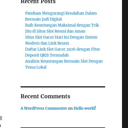
Recent Posts
Panduan Mengurangi Kesalahan Dalam
Bermain Judi Digital
Raih Keuntungan Maksimal dengan Trik
Jitu di Situs Slot Resmi dan Aman
Situs Slot Gacor Hari Ini Dengan Sistem
Modern dan Link Resmi
Daftar Link Slot Gacor 2026 dengan Fitur
Deposit QRIS Termudah
Analisis Keuntungan Bermain Slot Dengan
Tema Lokal
Recent Comments
t
A WordPress Commenter
on
Hello world!
g
n