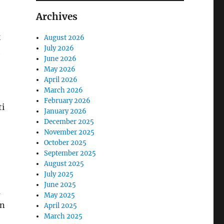
Archives
k
August 2026
July 2026
t
June 2026
May 2026
April 2026
March 2026
February 2026
ti
January 2026
December 2025
November 2025
October 2025
September 2025
August 2025
July 2025
June 2025
a
May 2025
an
April 2025
March 2025