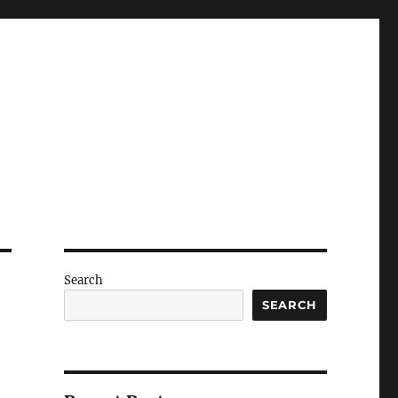
Search
SEARCH