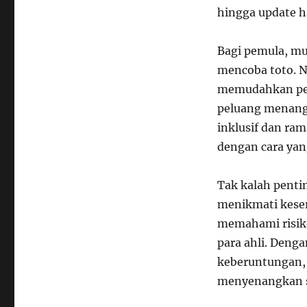
hingga update ha
Bagi pemula, mu
mencoba toto. 
memudahkan pe
peluang menang.
inklusif dan ra
dengan cara ya
Tak kalah pentin
menikmati kese
memahami risiko
para ahli. Denga
keberuntungan, 
menyenangkan s