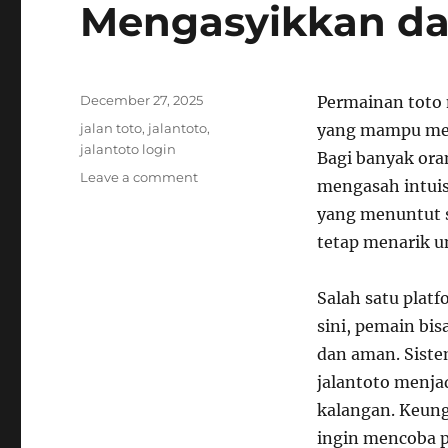
Mengasyikkan d
Posted
December 27, 2025
Permainan toto 
on
Tags
jalan toto
,
jalantoto
,
yang mampu men
jalantoto login
Bagi banyak ora
on
Leave a comment
mengasah intuis
Serunya
yang menuntut s
Bermain
Toto:
tetap menarik un
Hiburan
yang
Salah satu plat
Mengasyikkan
dan
sini, pemain b
Menguntungkan
dan aman. Siste
jalantoto menjad
kalangan. Keung
ingin mencoba p