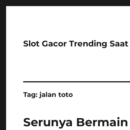
Slot Gacor Trending Saat
Tag:
jalan toto
Serunya Bermain 