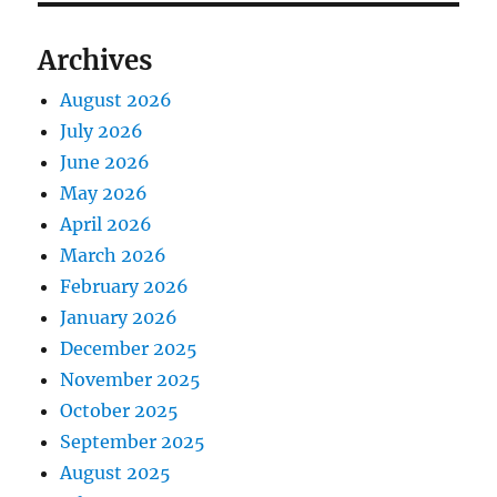
Archives
August 2026
July 2026
June 2026
May 2026
April 2026
March 2026
February 2026
January 2026
December 2025
November 2025
October 2025
September 2025
August 2025