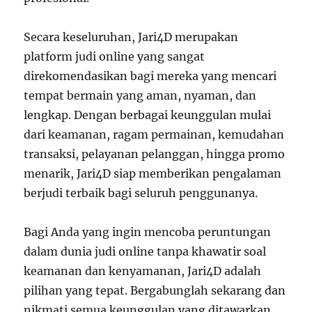
Secara keseluruhan, Jari4D merupakan
platform judi online yang sangat
direkomendasikan bagi mereka yang mencari
tempat bermain yang aman, nyaman, dan
lengkap. Dengan berbagai keunggulan mulai
dari keamanan, ragam permainan, kemudahan
transaksi, pelayanan pelanggan, hingga promo
menarik, Jari4D siap memberikan pengalaman
berjudi terbaik bagi seluruh penggunanya.
Bagi Anda yang ingin mencoba peruntungan
dalam dunia judi online tanpa khawatir soal
keamanan dan kenyamanan, Jari4D adalah
pilihan yang tepat. Bergabunglah sekarang dan
nikmati semua keunggulan yang ditawarkan