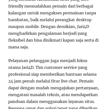
friendly memudahkan pemain dari berbagai
kalangan untuk mengakses permainan tanpa
hambatan, baik melalui perangkat desktop
maupun mobile. Dengan demikian, Jari4D
menghadirkan pengalaman berjudi yang
fleksibel dan bisa dinikmati kapan saja serta di
mana saja.
Pelayanan pelanggan juga menjadi fokus
utama Jari4D. Tim customer service yang
profesional siap memberikan bantuan selama
24 jam penuh melalui fitur live chat. Pemain
dapat dengan mudah mengajukan pertanyaan,
mengatasi masalah teknis, atau mendapatkan
panduan dalam menggunakan layanan situs.
Respons cepat dan solusi tepat yang diberikan