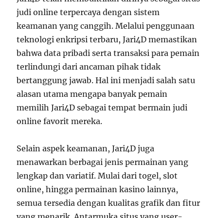
judi online terpercaya dengan sistem
keamanan yang canggih. Melalui penggunaan
teknologi enkripsi terbaru, Jari4D memastikan
bahwa data pribadi serta transaksi para pemain
terlindungi dari ancaman pihak tidak
bertanggung jawab. Hal ini menjadi salah satu
alasan utama mengapa banyak pemain
memilih Jari4D sebagai tempat bermain judi
online favorit mereka.
Selain aspek keamanan, Jari4D juga
menawarkan berbagai jenis permainan yang
lengkap dan variatif. Mulai dari togel, slot
online, hingga permainan kasino lainnya,
semua tersedia dengan kualitas grafik dan fitur
yang menarik. Antarmuka situs yang user-