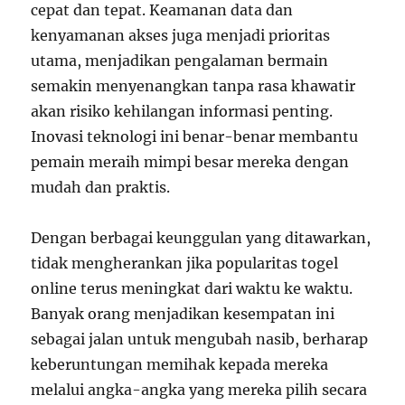
cepat dan tepat. Keamanan data dan
kenyamanan akses juga menjadi prioritas
utama, menjadikan pengalaman bermain
semakin menyenangkan tanpa rasa khawatir
akan risiko kehilangan informasi penting.
Inovasi teknologi ini benar-benar membantu
pemain meraih mimpi besar mereka dengan
mudah dan praktis.
Dengan berbagai keunggulan yang ditawarkan,
tidak mengherankan jika popularitas togel
online terus meningkat dari waktu ke waktu.
Banyak orang menjadikan kesempatan ini
sebagai jalan untuk mengubah nasib, berharap
keberuntungan memihak kepada mereka
melalui angka-angka yang mereka pilih secara