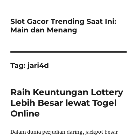
Slot Gacor Trending Saat Ini:
Main dan Menang
Tag:
jari4d
Raih Keuntungan Lottery
Lebih Besar lewat Togel
Online
Dalam dunia perjudian daring, jackpot besar