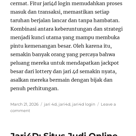
cermat. Fitur jari4d login memudahkan proses
masuk dan transaksi, memastikan setiap
taruhan berjalan lancar dan tanpa hambatan.
Kombinasi antara keberuntungan dan strategi
menjadi kunci utama yang mampu membuka
pintu kemenangan besar. Oleh karena itu,
semakin banyak orang yang percaya bahwa
peluang mereka untuk mendapatkan jackpot
besar dari lottery dan jari 4d semakin nyata,
asalkan mereka bermain dengan bijak dan
penuh perhitungan.
Posted
Tags
March 21, 2026
jari 4d
,
jari4d
,
jari4d login
Leave a
on
on
comment
Raih
Keuntungan
Lottery
Lebih