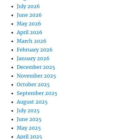
July 2026
June 2026
May 2026
April 2026
March 2026
February 2026
January 2026
December 2025
November 2025
October 2025
September 2025
August 2025
July 2025
June 2025
May 2025
April 2025