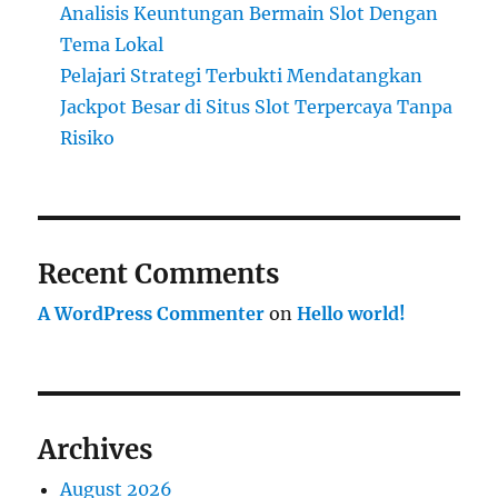
Analisis Keuntungan Bermain Slot Dengan
Tema Lokal
Pelajari Strategi Terbukti Mendatangkan
Jackpot Besar di Situs Slot Terpercaya Tanpa
Risiko
Recent Comments
A WordPress Commenter
on
Hello world!
Archives
August 2026