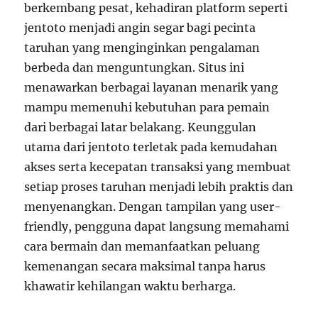
berkembang pesat, kehadiran platform seperti
jentoto menjadi angin segar bagi pecinta
taruhan yang menginginkan pengalaman
berbeda dan menguntungkan. Situs ini
menawarkan berbagai layanan menarik yang
mampu memenuhi kebutuhan para pemain
dari berbagai latar belakang. Keunggulan
utama dari jentoto terletak pada kemudahan
akses serta kecepatan transaksi yang membuat
setiap proses taruhan menjadi lebih praktis dan
menyenangkan. Dengan tampilan yang user-
friendly, pengguna dapat langsung memahami
cara bermain dan memanfaatkan peluang
kemenangan secara maksimal tanpa harus
khawatir kehilangan waktu berharga.