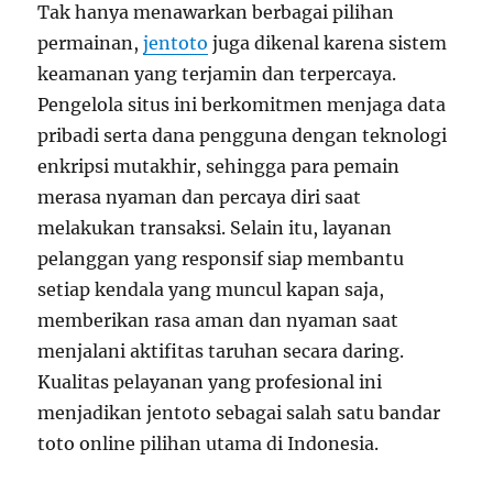
Tak hanya menawarkan berbagai pilihan
permainan,
jentoto
juga dikenal karena sistem
keamanan yang terjamin dan terpercaya.
Pengelola situs ini berkomitmen menjaga data
pribadi serta dana pengguna dengan teknologi
enkripsi mutakhir, sehingga para pemain
merasa nyaman dan percaya diri saat
melakukan transaksi. Selain itu, layanan
pelanggan yang responsif siap membantu
setiap kendala yang muncul kapan saja,
memberikan rasa aman dan nyaman saat
menjalani aktifitas taruhan secara daring.
Kualitas pelayanan yang profesional ini
menjadikan jentoto sebagai salah satu bandar
toto online pilihan utama di Indonesia.