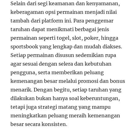
Selain dari segi keamanan dan kenyamanan,
keberagaman opsi permainan menjadi nilai
tambah dari platform ini. Para penggemar
taruhan dapat menikmati berbagai jenis
permainan seperti togel, slot, poker, hingga
sportsbook yang lengkap dan mudah diakses.
Setiap permainan disusun sedemikian rupa
agar sesuai dengan selera dan kebutuhan
pengguna, serta memberikan peluang
kemenangan besar melalui promosi dan bonus
menarik. Dengan begitu, setiap taruhan yang
dilakukan bukan hanya soal keberuntungan,
tetapi juga strategi matang yang mampu
meningkatkan peluang meraih kemenangan
besar secara konsisten.