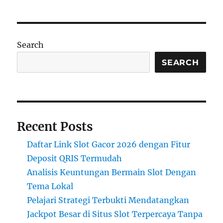
Rahasia
Togel
Online!
Strategi
Search
Jitu
Biar
SEARCH
Menang
Terus
dan
Gak
Gagal
Recent Posts
Daftar Link Slot Gacor 2026 dengan Fitur
Deposit QRIS Termudah
Analisis Keuntungan Bermain Slot Dengan
Tema Lokal
Pelajari Strategi Terbukti Mendatangkan
Jackpot Besar di Situs Slot Terpercaya Tanpa