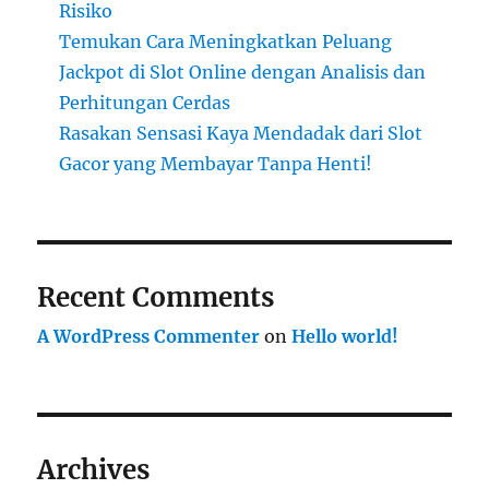
Risiko
Temukan Cara Meningkatkan Peluang
Jackpot di Slot Online dengan Analisis dan
Perhitungan Cerdas
Rasakan Sensasi Kaya Mendadak dari Slot
Gacor yang Membayar Tanpa Henti!
Recent Comments
A WordPress Commenter
on
Hello world!
Archives