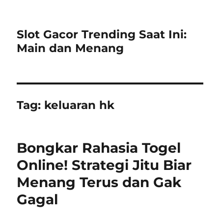
Slot Gacor Trending Saat Ini:
Main dan Menang
Tag:
keluaran hk
Bongkar Rahasia Togel
Online! Strategi Jitu Biar
Menang Terus dan Gak
Gagal