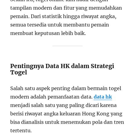
tampilan modern dan fitur yang memudahkan
pemain. Dari statistik hingga riwayat angka,
semua tersedia untuk membantu pemain
membuat keputusan lebih baik.
Pentingnya Data HK dalam Strategi
Togel
Salah satu aspek penting dalam bermain togel
modern adalah pemanfaatan data.
data hk
menjadi salah satu yang paling dicari karena
berisi riwayat angka keluaran Hong Kong yang
bisa dianalisis untuk menemukan pola dan tren
tertentu.