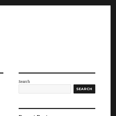
Search
SEARCH