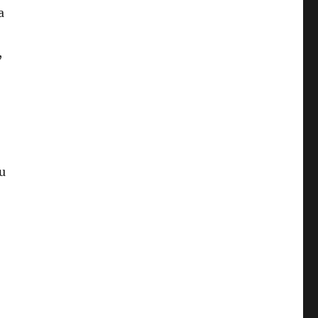
a
,
u