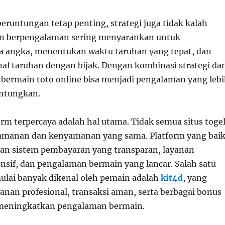
eruntungan tetap penting, strategi juga tidak kalah
in berpengalaman sering menyarankan untuk
a angka, menentukan waktu taruhan yang tepat, dan
l taruhan dengan bijak. Dengan kombinasi strategi da
bermain toto online bisa menjadi pengalaman yang leb
ntungkan.
rm terpercaya adalah hal utama. Tidak semua situs toge
manan dan kenyamanan yang sama. Platform yang bai
an sistem pembayaran yang transparan, layanan
nsif, dan pengalaman bermain yang lancar. Salah satu
ulai banyak dikenal oleh pemain adalah
kit4d
, yang
nan profesional, transaksi aman, serta berbagai bonus
meningkatkan pengalaman bermain.