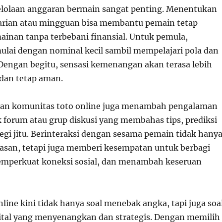
gelolaan anggaran bermain sangat penting. Menentukan
arian atau mingguan bisa membantu pemain tetap
inan tanpa terbebani finansial. Untuk pemula,
lai dengan nominal kecil sambil mempelajari pola dan
. Dengan begitu, sensasi kemenangan akan terasa lebih
an tetap aman.
an komunitas toto online juga menambah pengalaman
 forum atau grup diskusi yang membahas tips, prediksi
egi jitu. Berinteraksi dengan sesama pemain tidak hany
an, tetapi juga memberi kesempatan untuk berbagi
mperkuat koneksi sosial, dan menambah keseruan
line kini tidak hanya soal menebak angka, tapi juga soa
tal yang menyenangkan dan strategis. Dengan memilih