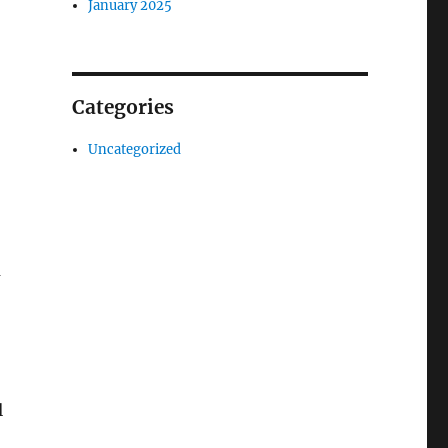
January 2025
Categories
Uncategorized
a
l