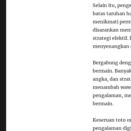
Selain itu, pen
batas taruhan h
menikmati perma
disarankan memu
strategi efektif
menyenangkan d
Bergabung deng
bermain. Banyak
angka, dan strat
menambah wawas
pengalaman, me
bermain.
Keseruan toto on
pengalaman digi