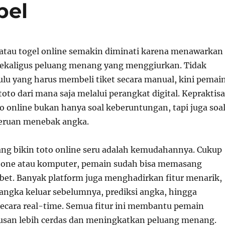
pel
atau togel online semakin diminati karena menawarkan
sekaligus peluang menang yang menggiurkan. Tidak
ulu yang harus membeli tiket secara manual, kini pemai
oto dari mana saja melalui perangkat digital. Kepraktis
o online bukan hanya soal keberuntungan, tapi juga soa
seruan menebak angka.
yang bikin toto online seru adalah kemudahannya. Cukup
one atau komputer, pemain sudah bisa memasang
ibet. Banyak platform juga menghadirkan fitur menarik,
k angka keluar sebelumnya, prediksi angka, hingga
 secara real-time. Semua fitur ini membantu pemain
san lebih cerdas dan meningkatkan peluang menang.