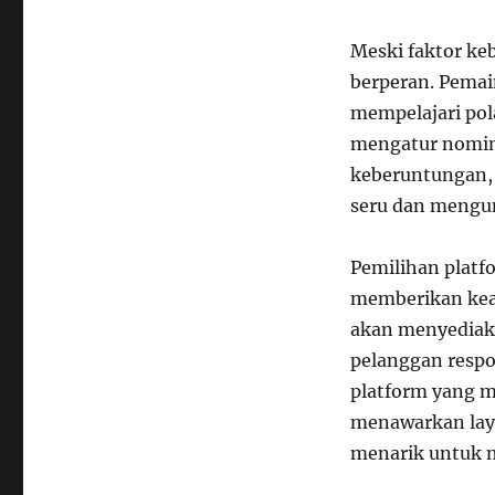
Meski faktor keb
berperan. Pema
mempelajari pol
mengatur nomina
keberuntungan, 
seru dan mengu
Pemilihan platfo
memberikan kea
akan menyediak
pelanggan respo
platform yang m
menawarkan laya
menarik untuk 