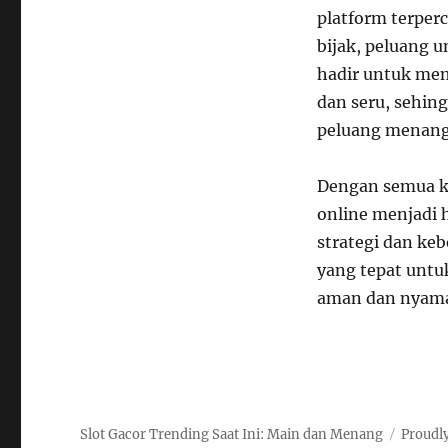
platform terper
bijak, peluang 
hadir untuk me
dan seru, sehin
peluang menang
Dengan semua k
online menjadi
strategi dan keb
yang tepat untu
aman dan nyam
Slot Gacor Trending Saat Ini: Main dan Menang
Proudl