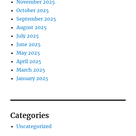
November 2025
October 2025
September 2025
August 2025
July 2025
June 2025
May 2025
April 2025
March 2025
January 2025
Categories
Uncategorized