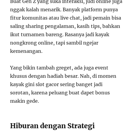
Buat Gen Z yang suka interaksi, judi online juga
nggak kalah menarik. Banyak platform punya
fitur komunitas atau live chat, jadi pemain bisa
saling sharing pengalaman, kasih tips, bahkan
ikut turnamen bareng. Rasanya jadi kayak
nongkrong online, tapi sambil ngejar
kemenangan.
Yang bikin tambah greget, ada juga event
khusus dengan hadiah besar. Nah, di momen
kayak gini slot gacor sering banget jadi
sorotan, karena peluang buat dapet bonus
makin gede.
Hiburan dengan Strategi