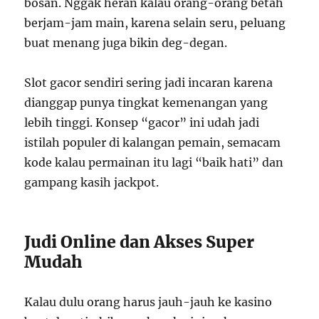
bosan. Nggak heran kalau orang-orang betah
berjam-jam main, karena selain seru, peluang
buat menang juga bikin deg-degan.
Slot gacor sendiri sering jadi incaran karena
dianggap punya tingkat kemenangan yang
lebih tinggi. Konsep “gacor” ini udah jadi
istilah populer di kalangan pemain, semacam
kode kalau permainan itu lagi “baik hati” dan
gampang kasih jackpot.
Judi Online dan Akses Super
Mudah
Kalau dulu orang harus jauh-jauh ke kasino