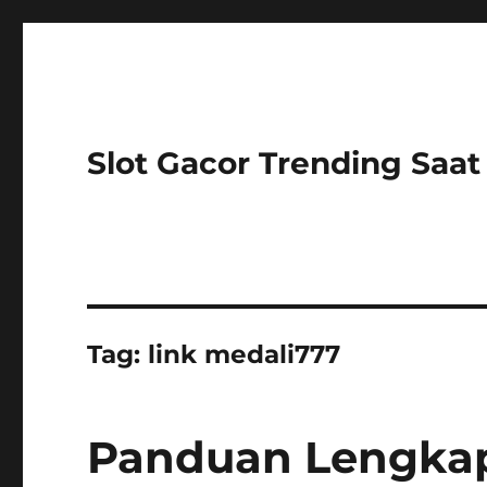
Slot Gacor Trending Saat
Tag:
link medali777
Panduan Lengkap 