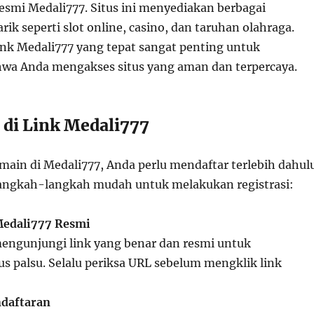
resmi Medali777. Situs ini menyediakan berbagai
k seperti slot online, casino, dan taruhan olahraga.
k Medali777 yang tepat sangat penting untuk
wa Anda mengakses situs yang aman dan terpercaya.
 di Link Medali777
main di Medali777, Anda perlu mendaftar terlebih dahulu
langkah-langkah mudah untuk melakukan registrasi:
Medali777 Resmi
engunjungi link yang benar dan resmi untuk
us palsu. Selalu periksa URL sebelum mengklik link
ndaftaran