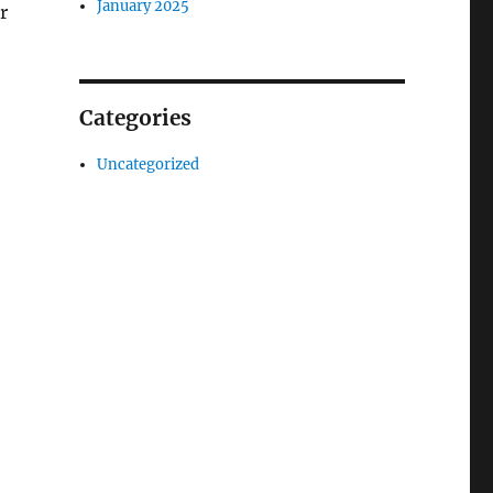
January 2025
r
Categories
Uncategorized