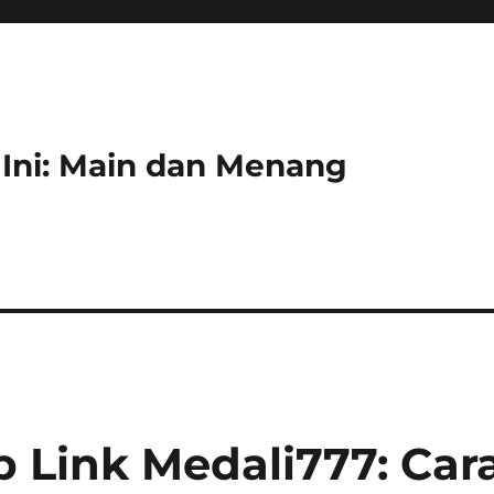
 Ini: Main dan Menang
Link Medali777: Car