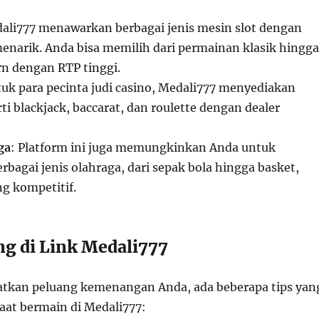
dali777 menawarkan berbagai jenis mesin slot dengan
menarik. Anda bisa memilih dari permainan klasik hingga
rn dengan RTP tinggi.
tuk para pecinta judi casino, Medali777 menyediakan
i blackjack, baccarat, dan roulette dengan dealer
ga
: Platform ini juga memungkinkan Anda untuk
rbagai jenis olahraga, dari sepak bola hingga basket,
g kompetitif.
g di Link Medali777
tkan peluang kemenangan Anda, ada beberapa tips yan
saat bermain di Medali777: