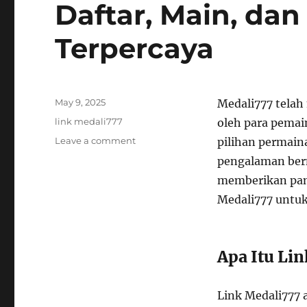
Daftar, Main, da
Terpercaya
Posted
May 9, 2025
Medali777 telah 
on
Tags
link medali777
oleh para pemain
on
Leave a comment
pilihan permain
Panduan
pengalaman berm
Lengkap
memberikan pan
Link
Medali777:
Medali777 untu
Cara
Daftar,
Main,
Apa Itu Li
dan
Menang
di
Link Medali777 
Platform