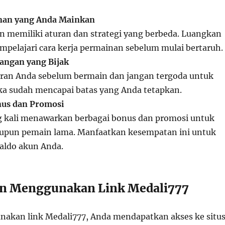
nan yang Anda Mainkan
n memiliki aturan dan strategi yang berbeda. Luangkan
pelajari cara kerja permainan sebelum mulai bertaruh.
ngan yang Bijak
ran Anda sebelum bermain dan jangan tergoda untuk
ika sudah mencapai batas yang Anda tetapkan.
us dan Promosi
g kali menawarkan berbagai bonus dan promosi untuk
upun pemain lama. Manfaatkan kesempatan ini untuk
aldo akun Anda.
n Menggunakan Link Medali777
akan link Medali777, Anda mendapatkan akses ke situ