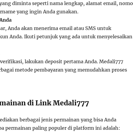
i yang diminta seperti nama lengkap, alamat email, nomo
ername yang ingin Anda gunakan.
 Anda
ar, Anda akan menerima email atau SMS untuk
kun Anda. Ikuti petunjuk yang ada untuk menyelesaikan
verifikasi, lakukan deposit pertama Anda. Medali777
bagai metode pembayaran yang memudahkan proses
rmainan di Link Medali777
diakan berbagai jenis permainan yang bisa Anda
a permainan paling populer di platform ini adalah: