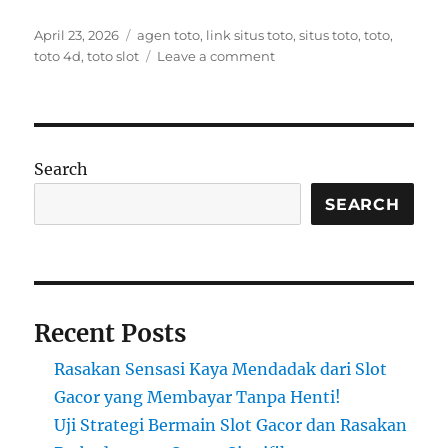
Posted
Tags
April 23, 2026
agen toto
,
link situs toto
,
situs toto
,
toto
,
on
on
toto 4d
,
toto slot
Leave a comment
Teknik
Bermain
Toto
4D
agar
Search
Peluang
Menang
SEARCH
Lebih
Tinggi
Setiap
Saat
Recent Posts
Rasakan Sensasi Kaya Mendadak dari Slot
Gacor yang Membayar Tanpa Henti!
Uji Strategi Bermain Slot Gacor dan Rasakan