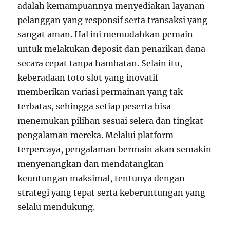
adalah kemampuannya menyediakan layanan
pelanggan yang responsif serta transaksi yang
sangat aman. Hal ini memudahkan pemain
untuk melakukan deposit dan penarikan dana
secara cepat tanpa hambatan. Selain itu,
keberadaan toto slot yang inovatif
memberikan variasi permainan yang tak
terbatas, sehingga setiap peserta bisa
menemukan pilihan sesuai selera dan tingkat
pengalaman mereka. Melalui platform
terpercaya, pengalaman bermain akan semakin
menyenangkan dan mendatangkan
keuntungan maksimal, tentunya dengan
strategi yang tepat serta keberuntungan yang
selalu mendukung.