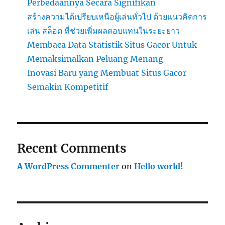
Perbedaannya Secara Signifikan
สร้างความได้เปรียบเหนือผู้เล่นทั่วไป ด้วยแนวคิดการ
เล่น สล็อต ที่ช่วยเพิ่มผลตอบแทนในระยะยาว
Membaca Data Statistik Situs Gacor Untuk
Memaksimalkan Peluang Menang
Inovasi Baru yang Membuat Situs Gacor
Semakin Kompetitif
Recent Comments
A WordPress Commenter
on
Hello world!