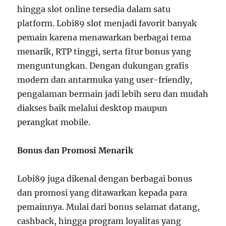
hingga slot online tersedia dalam satu
platform. Lobi89 slot menjadi favorit banyak
pemain karena menawarkan berbagai tema
menarik, RTP tinggi, serta fitur bonus yang
menguntungkan. Dengan dukungan grafis
modern dan antarmuka yang user-friendly,
pengalaman bermain jadi lebih seru dan mudah
diakses baik melalui desktop maupun
perangkat mobile.
Bonus dan Promosi Menarik
Lobi89 juga dikenal dengan berbagai bonus
dan promosi yang ditawarkan kepada para
pemainnya. Mulai dari bonus selamat datang,
cashback, hingga program loyalitas yang