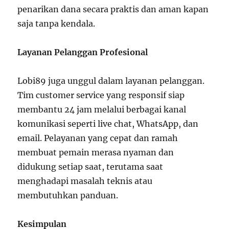
penarikan dana secara praktis dan aman kapan
saja tanpa kendala.
Layanan Pelanggan Profesional
Lobi89 juga unggul dalam layanan pelanggan.
Tim customer service yang responsif siap
membantu 24 jam melalui berbagai kanal
komunikasi seperti live chat, WhatsApp, dan
email. Pelayanan yang cepat dan ramah
membuat pemain merasa nyaman dan
didukung setiap saat, terutama saat
menghadapi masalah teknis atau
membutuhkan panduan.
Kesimpulan