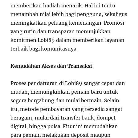
memberikan hadiah menarik. Hal ini tentu
menambah nilai lebih bagi pengguna, sekaligus
meningkatkan peluang kemenangan. Promosi
yang rutin dan transparan menunjukkan
komitmen Lobi89 dalam memberikan layanan
terbaik bagi komunitasnya.
Kemudahan Akses dan Transaksi
Proses pendaftaran di Lobi89 sangat cepat dan
mudah, memungkinkan pemain baru untuk
segera bergabung dan mulai bermain. Selain
itu, metode pembayaran yang tersedia sangat
beragam, mulai dari transfer bank, dompet
digital, hingga pulsa. Fitur ini memudahkan
para pemain melakukan deposit maupun