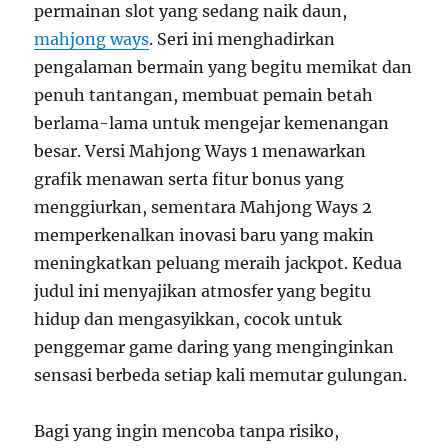
permainan slot yang sedang naik daun,
mahjong ways
. Seri ini menghadirkan
pengalaman bermain yang begitu memikat dan
penuh tantangan, membuat pemain betah
berlama-lama untuk mengejar kemenangan
besar. Versi Mahjong Ways 1 menawarkan
grafik menawan serta fitur bonus yang
menggiurkan, sementara Mahjong Ways 2
memperkenalkan inovasi baru yang makin
meningkatkan peluang meraih jackpot. Kedua
judul ini menyajikan atmosfer yang begitu
hidup dan mengasyikkan, cocok untuk
penggemar game daring yang menginginkan
sensasi berbeda setiap kali memutar gulungan.
Bagi yang ingin mencoba tanpa risiko,