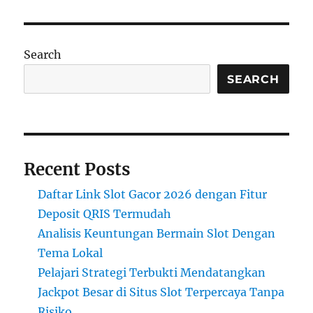
Main
Mahjong
Ways
yang
Search
Tepat
untuk
SEARCH
Hasil
Lebih
Stabil
Recent Posts
Daftar Link Slot Gacor 2026 dengan Fitur
Deposit QRIS Termudah
Analisis Keuntungan Bermain Slot Dengan
Tema Lokal
Pelajari Strategi Terbukti Mendatangkan
Jackpot Besar di Situs Slot Terpercaya Tanpa
Risiko