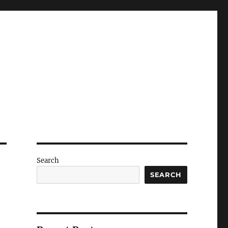
Search
SEARCH