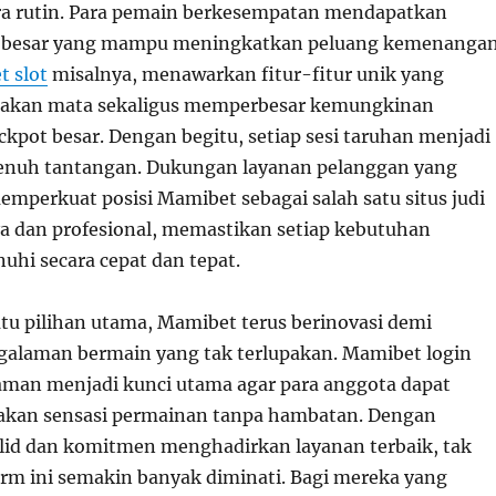
ra rutin. Para pemain berkesempatan mendapatkan
h besar yang mampu meningkatkan peluang kemenanga
 slot
misalnya, menawarkan fitur-fitur unik yang
kan mata sekaligus memperbesar kemungkinan
kpot besar. Dengan begitu, setiap sesi taruhan menjadi
penuh tantangan. Dukungan layanan pelanggan yang
emperkuat posisi Mamibet sebagai salah satu situs judi
ya dan profesional, memastikan setiap kebutuhan
uhi secara cepat dan tepat.
atu pilihan utama, Mamibet terus berinovasi demi
alaman bermain yang tak terlupakan. Mamibet login
aman menjadi kunci utama agar para anggota dapat
akan sensasi permainan tanpa hambatan. Dengan
olid dan komitmen menghadirkan layanan terbaik, tak
form ini semakin banyak diminati. Bagi mereka yang