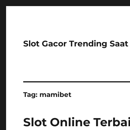
Slot Gacor Trending Saat
Tag:
mamibet
Slot Online Terb