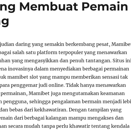
ang Membuat Pemain
ng
judian daring yang semakin berkembang pesat, Mamibe
bagai salah satu platform terpopuler yang menawarkan
han yang mengasyikkan dan penuh tantangan. Situs in
rena inovasinya dalam menyediakan berbagai permainan
suk mamibet slot yang mampu memberikan sensasi tak
 para penggemar judi online. Tidak hanya menawarkan
an permainan, Mamibet juga mengutamakan keamanan
 pengguna, sehingga pengalaman bermain menjadi leb
an bebas dari kekhawatiran. Dengan tampilan yang
pemain dari berbagai kalangan mampu mengakses dan
an secara mudah tanpa perlu khawatir tentang kendala