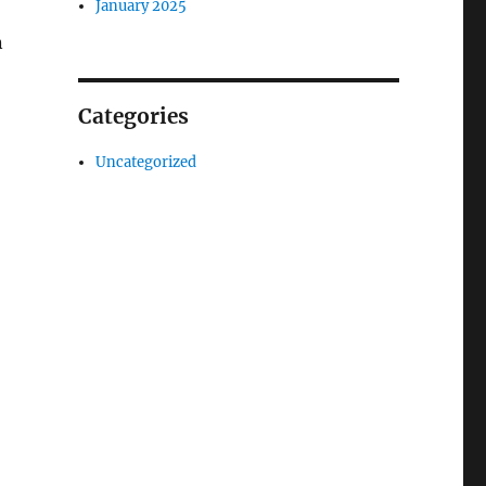
January 2025
n
Categories
Uncategorized