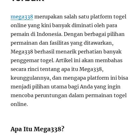
mega338
merupakan salah satu platform togel
online yang kini banyak diminati oleh para
pemain di Indonesia. Dengan berbagai pilihan
permainan dan fasilitas yang ditawarkan,
Mega338 berhasil menarik perhatian banyak
penggemar togel. Artikel ini akan membahas
secara rinci tentang apa itu Mega338,
keunggulannya, dan mengapa platform ini bisa
menjadi pilihan utama bagi Anda yang ingin
mencoba peruntungan dalam permainan togel
online.
Apa Itu Mega338?