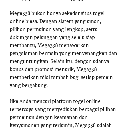
Mega338 bukan hanya sekadar situs togel
online biasa. Dengan sistem yang aman,
pilihan permainan yang lengkap, serta
dukungan pelanggan yang selalu siap
membantu, Mega338 menawarkan
pengalaman bermain yang menyenangkan dan
menguntungkan. Selain itu, dengan adanya
bonus dan promosi menarik, Mega338
memberikan nilai tambah bagi setiap pemain
yang bergabung.
Jika Anda mencari platform togel online
terpercaya yang menyediakan berbagai pilihan
permainan dengan keamanan dan
kenyamanan yang terjamin, Mega338 adalah