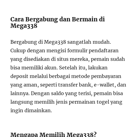
Cara Bergabung dan Bermain di
Mega338
Bergabung di Mega338 sangatlah mudah.
Cukup dengan mengisi formulir pendaftaran
yang disediakan di situs mereka, pemain sudah
bisa memiliki akun. Setelah itu, lakukan
deposit melalui berbagai metode pembayaran
yang aman, seperti transfer bank, e-wallet, dan
lainnya. Dengan saldo yang terisi, pemain bisa
langsung memilih jenis permainan togel yang
ingin dimainkan.
Mengapa Memilih Mega338?