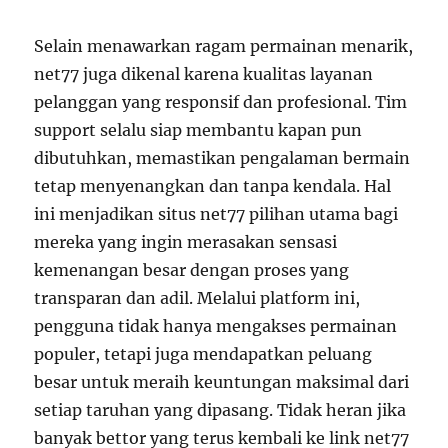
Selain menawarkan ragam permainan menarik,
net77 juga dikenal karena kualitas layanan
pelanggan yang responsif dan profesional. Tim
support selalu siap membantu kapan pun
dibutuhkan, memastikan pengalaman bermain
tetap menyenangkan dan tanpa kendala. Hal
ini menjadikan situs net77 pilihan utama bagi
mereka yang ingin merasakan sensasi
kemenangan besar dengan proses yang
transparan dan adil. Melalui platform ini,
pengguna tidak hanya mengakses permainan
populer, tetapi juga mendapatkan peluang
besar untuk meraih keuntungan maksimal dari
setiap taruhan yang dipasang. Tidak heran jika
banyak bettor yang terus kembali ke link net77