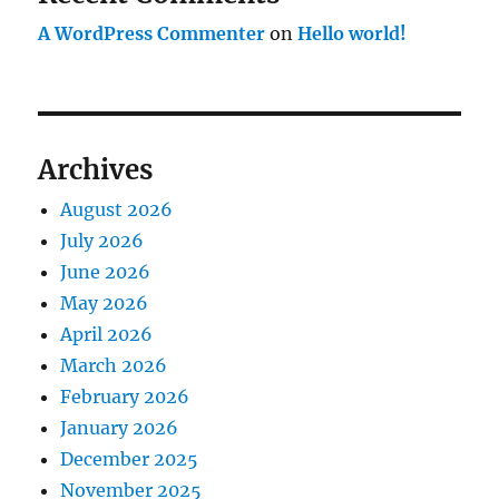
A WordPress Commenter
on
Hello world!
Archives
August 2026
July 2026
June 2026
May 2026
April 2026
March 2026
February 2026
January 2026
December 2025
November 2025