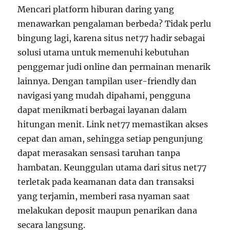
Mencari platform hiburan daring yang
menawarkan pengalaman berbeda? Tidak perlu
bingung lagi, karena situs net77 hadir sebagai
solusi utama untuk memenuhi kebutuhan
penggemar judi online dan permainan menarik
lainnya. Dengan tampilan user-friendly dan
navigasi yang mudah dipahami, pengguna
dapat menikmati berbagai layanan dalam
hitungan menit. Link net77 memastikan akses
cepat dan aman, sehingga setiap pengunjung
dapat merasakan sensasi taruhan tanpa
hambatan. Keunggulan utama dari situs net77
terletak pada keamanan data dan transaksi
yang terjamin, memberi rasa nyaman saat
melakukan deposit maupun penarikan dana
secara langsung.