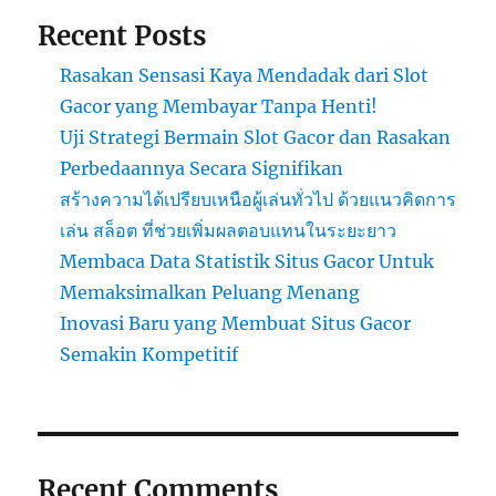
Cepat
Recent Posts
Rasakan Sensasi Kaya Mendadak dari Slot
Gacor yang Membayar Tanpa Henti!
Uji Strategi Bermain Slot Gacor dan Rasakan
Perbedaannya Secara Signifikan
สร้างความได้เปรียบเหนือผู้เล่นทั่วไป ด้วยแนวคิดการ
เล่น สล็อต ที่ช่วยเพิ่มผลตอบแทนในระยะยาว
Membaca Data Statistik Situs Gacor Untuk
Memaksimalkan Peluang Menang
Inovasi Baru yang Membuat Situs Gacor
Semakin Kompetitif
Recent Comments