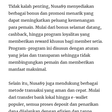
Tidak kalah penting, Nusa89 menyediakan
berbagai bonus dan promosi menarik yang
dapat meningkatkan peluang kemenangan
para pemain. Mulai dari bonus selamat datang,
cashback, hingga program loyalitas yang
memberikan reward khusus bagi member setia.
Program-program ini disusun dengan aturan
yang jelas dan transparan sehingga tidak
membingungkan pemain dan memberikan
manfaat maksimal.
Selain itu, Nusa89 juga mendukung berbagai
metode transaksi yang aman dan cepat. Mulai
dari transfer bank lokal hingga e-wallet
populer, semua proses deposit dan penarikan
dana dijalankan dengan efisien dan tanpa