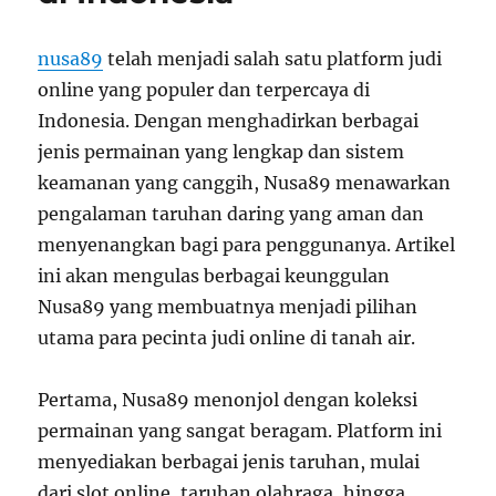
nusa89
telah menjadi salah satu platform judi
online yang populer dan terpercaya di
Indonesia. Dengan menghadirkan berbagai
jenis permainan yang lengkap dan sistem
keamanan yang canggih, Nusa89 menawarkan
pengalaman taruhan daring yang aman dan
menyenangkan bagi para penggunanya. Artikel
ini akan mengulas berbagai keunggulan
Nusa89 yang membuatnya menjadi pilihan
utama para pecinta judi online di tanah air.
Pertama, Nusa89 menonjol dengan koleksi
permainan yang sangat beragam. Platform ini
menyediakan berbagai jenis taruhan, mulai
dari slot online, taruhan olahraga, hingga