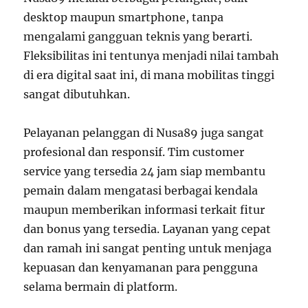
desktop maupun smartphone, tanpa
mengalami gangguan teknis yang berarti.
Fleksibilitas ini tentunya menjadi nilai tambah
di era digital saat ini, di mana mobilitas tinggi
sangat dibutuhkan.
Pelayanan pelanggan di Nusa89 juga sangat
profesional dan responsif. Tim customer
service yang tersedia 24 jam siap membantu
pemain dalam mengatasi berbagai kendala
maupun memberikan informasi terkait fitur
dan bonus yang tersedia. Layanan yang cepat
dan ramah ini sangat penting untuk menjaga
kepuasan dan kenyamanan para pengguna
selama bermain di platform.