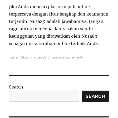
Jika Anda mencari platform judi online
terpercaya dengan fitur lengkap dan keamanan
terjamin, Nusa89 adalah jawabannya. Jangan
ragu untuk mencoba dan rasakan sendiri
keunggulan yang ditawarkan oleh Nusa89
sebagai mitra taruhan online terbaik Anda.
Posted
Tags
on
June 1, 2025
nusa89
Leave a comment
on
Nusa89
Platform
Judi
Online
Terpercaya
Search
dengan
Fitur
SEARCH
Lengkap
dan
Keamanan
Terjamin