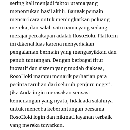
sering kali menjadi faktor utama yang
menentukan hasil akhir. Banyak pemain
mencari cara untuk meningkatkan peluang
mereka, dan salah satu nama yang sedang
merajai percakapan adalah RosoHoki. Platform
ini dikenal luas karena menyediakan
pengalaman bermain yang mengasyikkan dan
penuh tantangan. Dengan berbagai fitur
inovatif dan sistem yang mudah diakses,
RosoHoki mampu menarik perhatian para
pecinta taruhan dari seluruh penjuru negeri.
Jika Anda ingin merasakan sensasi
kemenangan yang nyata, tidak ada salahnya
untuk mencoba keberuntungan bersama
RosoHoki login dan nikmati layanan terbaik
yang mereka tawarkan.