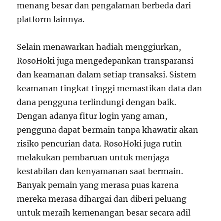
menang besar dan pengalaman berbeda dari
platform lainnya.
Selain menawarkan hadiah menggiurkan,
RosoHoki juga mengedepankan transparansi
dan keamanan dalam setiap transaksi. Sistem
keamanan tingkat tinggi memastikan data dan
dana pengguna terlindungi dengan baik.
Dengan adanya fitur login yang aman,
pengguna dapat bermain tanpa khawatir akan
risiko pencurian data. RosoHoki juga rutin
melakukan pembaruan untuk menjaga
kestabilan dan kenyamanan saat bermain.
Banyak pemain yang merasa puas karena
mereka merasa dihargai dan diberi peluang
untuk meraih kemenangan besar secara adil