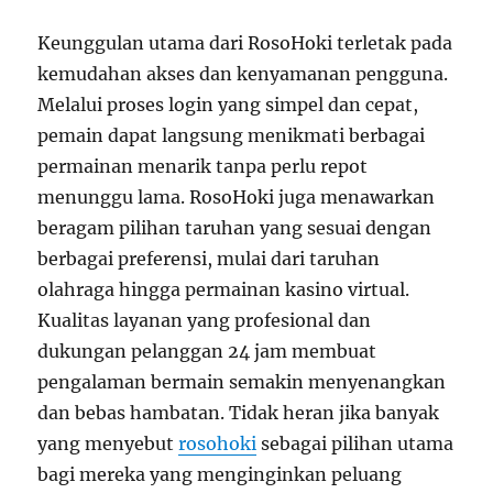
Keunggulan utama dari RosoHoki terletak pada
kemudahan akses dan kenyamanan pengguna.
Melalui proses login yang simpel dan cepat,
pemain dapat langsung menikmati berbagai
permainan menarik tanpa perlu repot
menunggu lama. RosoHoki juga menawarkan
beragam pilihan taruhan yang sesuai dengan
berbagai preferensi, mulai dari taruhan
olahraga hingga permainan kasino virtual.
Kualitas layanan yang profesional dan
dukungan pelanggan 24 jam membuat
pengalaman bermain semakin menyenangkan
dan bebas hambatan. Tidak heran jika banyak
yang menyebut
rosohoki
sebagai pilihan utama
bagi mereka yang menginginkan peluang