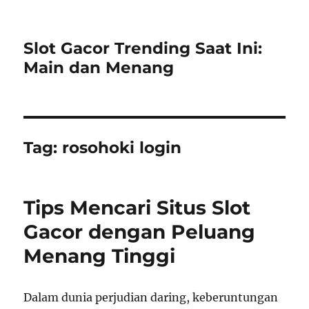
Slot Gacor Trending Saat Ini:
Main dan Menang
Tag:
rosohoki login
Tips Mencari Situs Slot
Gacor dengan Peluang
Menang Tinggi
Dalam dunia perjudian daring, keberuntungan