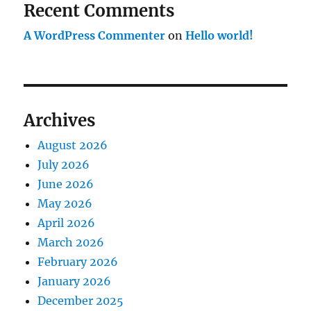
Recent Comments
A WordPress Commenter
on
Hello world!
Archives
August 2026
July 2026
June 2026
May 2026
April 2026
March 2026
February 2026
January 2026
December 2025