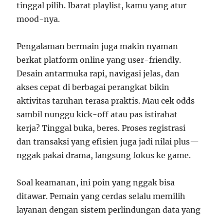
tinggal pilih. Ibarat playlist, kamu yang atur
mood-nya.
Pengalaman bermain juga makin nyaman
berkat platform online yang user-friendly.
Desain antarmuka rapi, navigasi jelas, dan
akses cepat di berbagai perangkat bikin
aktivitas taruhan terasa praktis. Mau cek odds
sambil nunggu kick-off atau pas istirahat
kerja? Tinggal buka, beres. Proses registrasi
dan transaksi yang efisien juga jadi nilai plus—
nggak pakai drama, langsung fokus ke game.
Soal keamanan, ini poin yang nggak bisa
ditawar. Pemain yang cerdas selalu memilih
layanan dengan sistem perlindungan data yang