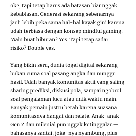
oke, tapi tetap harus ada batasan biar nggak
kebablasan. Generasi sekarang sebenarnya
jauh lebih peka sama hal-hal kayak gini karena
udah terbiasa dengan konsep mindful gaming.
Main buat hiburan? Yes. Tapi tetap sadar
risiko? Double yes.
Yang bikin seru, dunia togel digital sekarang
bukan cuma soal pasang angka dan nunggu
hasil. Udah banyak komunitas aktif yang saling
sharing prediksi, diskusi pola, sampai ngobrol
soal pengalaman lucu atau unik waktu main.
Banyak pemain justru betah karena suasana
komunitasnya hangat dan relate. Anak-anak
Gen Z dan milenial pun nggak ketinggalan—
bahasanya santai, joke-nya nyambung, plus