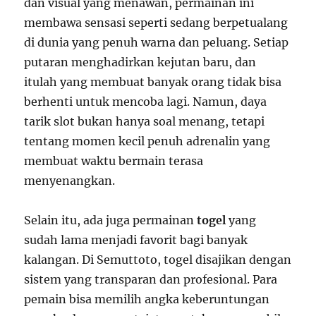
dan visual yang menawan, permainan ini
membawa sensasi seperti sedang berpetualang
di dunia yang penuh warna dan peluang. Setiap
putaran menghadirkan kejutan baru, dan
itulah yang membuat banyak orang tidak bisa
berhenti untuk mencoba lagi. Namun, daya
tarik slot bukan hanya soal menang, tetapi
tentang momen kecil penuh adrenalin yang
membuat waktu bermain terasa
menyenangkan.
Selain itu, ada juga permainan
togel
yang
sudah lama menjadi favorit bagi banyak
kalangan. Di Semuttoto, togel disajikan dengan
sistem yang transparan dan profesional. Para
pemain bisa memilih angka keberuntungan