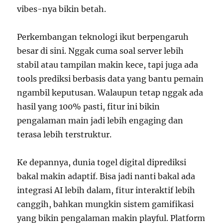
vibes-nya bikin betah.
Perkembangan teknologi ikut berpengaruh
besar di sini. Nggak cuma soal server lebih
stabil atau tampilan makin kece, tapi juga ada
tools prediksi berbasis data yang bantu pemain
ngambil keputusan. Walaupun tetap nggak ada
hasil yang 100% pasti, fitur ini bikin
pengalaman main jadi lebih engaging dan
terasa lebih terstruktur.
Ke depannya, dunia togel digital diprediksi
bakal makin adaptif. Bisa jadi nanti bakal ada
integrasi AI lebih dalam, fitur interaktif lebih
canggih, bahkan mungkin sistem gamifikasi
yang bikin pengalaman makin playful. Platform