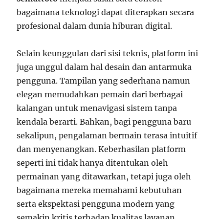
bagaimana teknologi dapat diterapkan secara
profesional dalam dunia hiburan digital.
Selain keunggulan dari sisi teknis, platform ini
juga unggul dalam hal desain dan antarmuka
pengguna. Tampilan yang sederhana namun
elegan memudahkan pemain dari berbagai
kalangan untuk menavigasi sistem tanpa
kendala berarti. Bahkan, bagi pengguna baru
sekalipun, pengalaman bermain terasa intuitif
dan menyenangkan. Keberhasilan platform
seperti ini tidak hanya ditentukan oleh
permainan yang ditawarkan, tetapi juga oleh
bagaimana mereka memahami kebutuhan
serta ekspektasi pengguna modern yang
semakin kritis terhadap kualitas layanan.