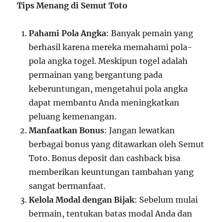
Tips Menang di Semut Toto
Pahami Pola Angka
: Banyak pemain yang
berhasil karena mereka memahami pola-
pola angka togel. Meskipun togel adalah
permainan yang bergantung pada
keberuntungan, mengetahui pola angka
dapat membantu Anda meningkatkan
peluang kemenangan.
Manfaatkan Bonus
: Jangan lewatkan
berbagai bonus yang ditawarkan oleh Semut
Toto. Bonus deposit dan cashback bisa
memberikan keuntungan tambahan yang
sangat bermanfaat.
Kelola Modal dengan Bijak
: Sebelum mulai
bermain, tentukan batas modal Anda dan