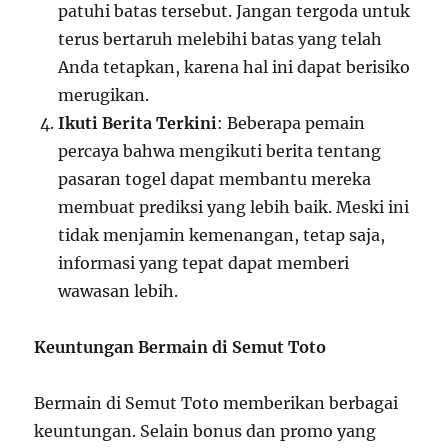
patuhi batas tersebut. Jangan tergoda untuk
terus bertaruh melebihi batas yang telah
Anda tetapkan, karena hal ini dapat berisiko
merugikan.
Ikuti Berita Terkini
: Beberapa pemain
percaya bahwa mengikuti berita tentang
pasaran togel dapat membantu mereka
membuat prediksi yang lebih baik. Meski ini
tidak menjamin kemenangan, tetap saja,
informasi yang tepat dapat memberi
wawasan lebih.
Keuntungan Bermain di Semut Toto
Bermain di Semut Toto memberikan berbagai
keuntungan. Selain bonus dan promo yang