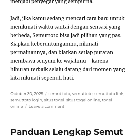
menjadi penyegar yang sempurna.
Jadi, jika kamu sedang mencari cara baru untuk
menikmati waktu santai dengan sensasi yang
berbeda, Semuttoto bisa jadi pilihan yang pas.
Siapkan keberuntunganmu, nikmati
permainannya, dan biarkan setiap putaran
membawa senyum ke wajahmu—karena
hiburan terbaik selalu datang dari momen yang
kita nikmati sepenuh hati.
Posted
Tags
October 30, 2025
semut toto
,
semuttoto
,
semuttoto link
,
on
semuttoto login
,
situs togel
,
situs togel online
,
togel
on
online
Leave a comment
Santai
tapi
Seru,
Panduan Lengkap Semut
Begini