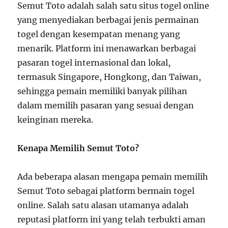
Semut Toto adalah salah satu situs togel online
yang menyediakan berbagai jenis permainan
togel dengan kesempatan menang yang
menarik. Platform ini menawarkan berbagai
pasaran togel internasional dan lokal,
termasuk Singapore, Hongkong, dan Taiwan,
sehingga pemain memiliki banyak pilihan
dalam memilih pasaran yang sesuai dengan
keinginan mereka.
Kenapa Memilih Semut Toto?
Ada beberapa alasan mengapa pemain memilih
Semut Toto sebagai platform bermain togel
online. Salah satu alasan utamanya adalah
reputasi platform ini yang telah terbukti aman