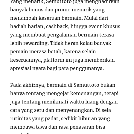
Yang menarik, Semuttoto juga menghadirkan
banyak bonus dan promo menarik yang
menambah keseruan bermain. Mulai dari
hadiah harian, cashback, hingga event khusus
yang membuat pengalaman bermain terasa
lebih rewarding. Tidak heran kalau banyak
pemain merasa betah, karena selain
keseruannya, platform ini juga memberikan
apresiasi nyata bagi para penggunanya.
Pada akhirnya, bermain di Semuttoto bukan
hanya tentang mengejar kemenangan, tetapi
juga tentang menikmati waktu luang dengan
cara yang seru dan menyenangkan. Di sela
rutinitas yang padat, sedikit hiburan yang
membawa tawa dan rasa penasaran bisa