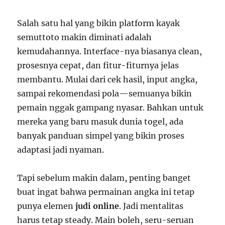
Salah satu hal yang bikin platform kayak
semuttoto makin diminati adalah
kemudahannya. Interface-nya biasanya clean,
prosesnya cepat, dan fitur-fiturnya jelas
membantu. Mulai dari cek hasil, input angka,
sampai rekomendasi pola—semuanya bikin
pemain nggak gampang nyasar. Bahkan untuk
mereka yang baru masuk dunia togel, ada
banyak panduan simpel yang bikin proses
adaptasi jadi nyaman.
Tapi sebelum makin dalam, penting banget
buat ingat bahwa permainan angka ini tetap
punya elemen
judi online
. Jadi mentalitas
harus tetap steady. Main boleh, seru-seruan