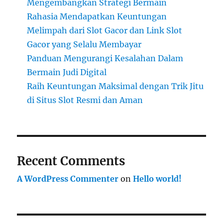
Mengembangkan Strategi Bermain
Rahasia Mendapatkan Keuntungan
Melimpah dari Slot Gacor dan Link Slot
Gacor yang Selalu Membayar
Panduan Mengurangi Kesalahan Dalam
Bermain Judi Digital
Raih Keuntungan Maksimal dengan Trik Jitu
di Situs Slot Resmi dan Aman
Recent Comments
A WordPress Commenter
on
Hello world!