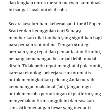
dan lengkap untuk meraih maxwin, kombinasi
ini sangat layak untuk dicoba.
Secara keseluruhan, keberadaan fitur AI Super
Scatter dan keunggulan dari Sena99
memberikan nilai tambah yang signifikan bagi
para pemain slot online. Dengan strategi
bermain yang tepat dan pemanfaatan fitur ini,
peluang kemenangan besar jadi lebih mudah
diraih. Tidak perlu repot menghafal pola rumit,
karena teknologi bekerja secara otomatis
untuk meningkatkan peluang Anda meraih
kemenangan maksimal. Jadi, jangan ragu
untuk mencoba peruntungan di platform yang
menyediakan fitur canggih ini dan rasakan
sensasi kemenangan besar yang menanti.