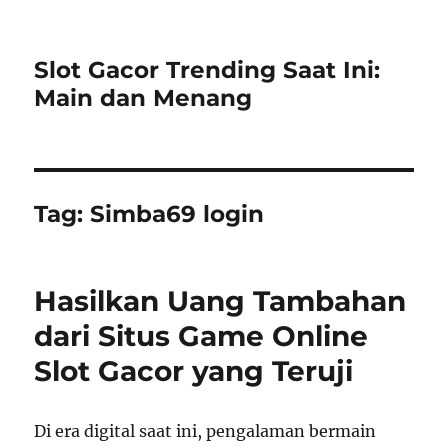
Slot Gacor Trending Saat Ini:
Main dan Menang
Tag:
Simba69 login
Hasilkan Uang Tambahan
dari Situs Game Online
Slot Gacor yang Teruji
Di era digital saat ini, pengalaman bermain