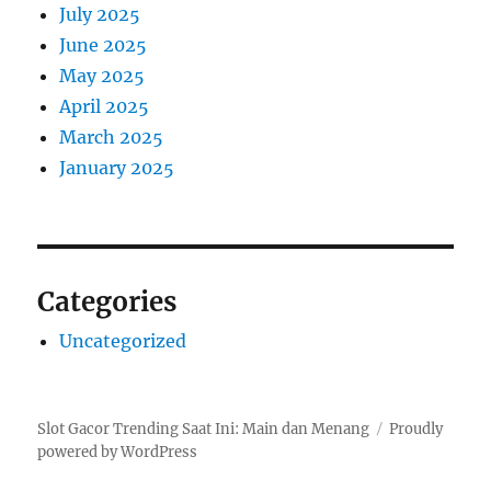
July 2025
June 2025
May 2025
April 2025
March 2025
January 2025
Categories
Uncategorized
Slot Gacor Trending Saat Ini: Main dan Menang
Proudly
powered by WordPress