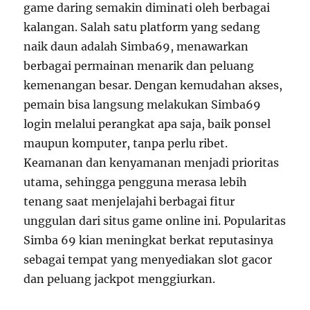
game daring semakin diminati oleh berbagai
kalangan. Salah satu platform yang sedang
naik daun adalah Simba69, menawarkan
berbagai permainan menarik dan peluang
kemenangan besar. Dengan kemudahan akses,
pemain bisa langsung melakukan Simba69
login melalui perangkat apa saja, baik ponsel
maupun komputer, tanpa perlu ribet.
Keamanan dan kenyamanan menjadi prioritas
utama, sehingga pengguna merasa lebih
tenang saat menjelajahi berbagai fitur
unggulan dari situs game online ini. Popularitas
Simba 69 kian meningkat berkat reputasinya
sebagai tempat yang menyediakan slot gacor
dan peluang jackpot menggiurkan.