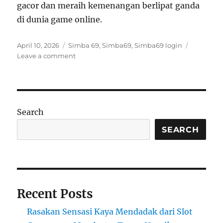
gacor dan meraih kemenangan berlipat ganda
di dunia game online.
Posted
Tags
April 10, 2026
Simba 69
,
Simba69
,
Simba69 login
on
on
Leave a comment
Hasilkan
Uang
Tambahan
dari
Situs
Search
Game
Online
SEARCH
Slot
Gacor
yang
Teruji
Recent Posts
Rasakan Sensasi Kaya Mendadak dari Slot