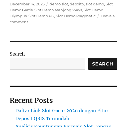
Posted
Tags
December 14, 2025
demo slot
,
depxito
,
slot demo
,
Slot
on
Demo Gratis
,
Slot Demo Mahjong Ways
,
Slot Demo
Olympus
,
Slot Demo PG
,
Slot Demo Pragmatic
Leave a
on
comment
Serunya
Bermain
Slot
Online:
Hiburan
Search
Digital
yang
SEARCH
Praktis
dan
Menguntungkan
Recent Posts
Daftar Link Slot Gacor 2026 dengan Fitur
Deposit QRIS Termudah
Analisis Keuntungan Bermain Slot Dengan