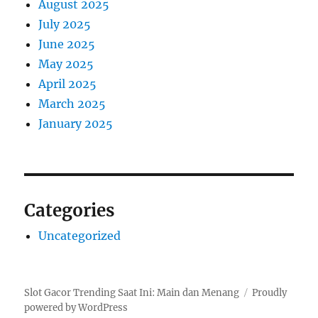
August 2025
July 2025
June 2025
May 2025
April 2025
March 2025
January 2025
Categories
Uncategorized
Slot Gacor Trending Saat Ini: Main dan Menang
Proudly
powered by WordPress