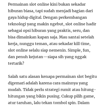
Permainan slot online kini bukan sekadar
hiburan biasa, tapi sudah menjadi bagian dari
gaya hidup digital. Dengan perkembangan
teknologi yang makin ngebut, slot online hadir
sebagai opsi hiburan yang praktis, seru, dan
bisa dimainkan kapan saja. Mau santai setelah
kerja, nunggu teman, atau sekadar kill time,
slot online selalu siap nemenin. Simple, fun,
dan penuh kejutan—siapa sih yang nggak
tertarik?
Salah satu alasan kenapa permainan slot begitu
digemari adalah karena cara mainnya yang
mudah. Tidak perlu strategi rumit atau hitung-
hitungan yang bikin pusing. Cukup pilih game,
atur taruhan, lalu tekan tombol spin. Dalam