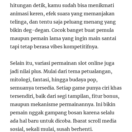
hitungan detik, kamu sudah bisa menikmati
animasi keren, efek suara yang memanjakan
telinga, dan tentu saja peluang menang yang
bikin deg-degan. Cocok banget buat pemula
maupun pemain lama yang ingin main santai
tapi tetap berasa vibes kompetitifnya.
Selain itu, variasi permainan slot online juga
jadi nilai plus. Mulai dari tema petualangan,
mitologi, fantasi, hingga budaya pop,
semuanya tersedia. Setiap game punya ciri khas
tersendiri, baik dari segi tampilan, fitur bonus,
maupun mekanisme permainannya. Ini bikin
pemain nggak gampang bosan karena selalu
ada hal baru untuk dicoba. Ibarat scroll media
sosial, sekali mulai, susah berhenti.