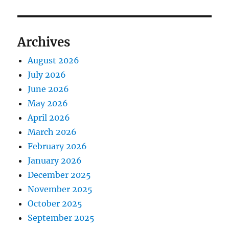
Archives
August 2026
July 2026
June 2026
May 2026
April 2026
March 2026
February 2026
January 2026
December 2025
November 2025
October 2025
September 2025