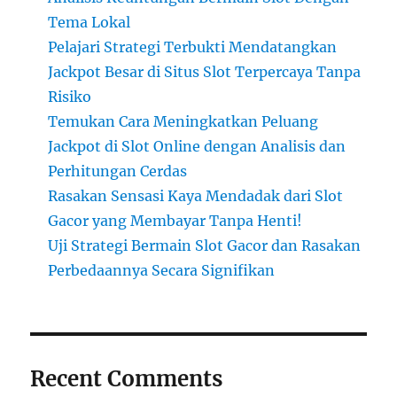
Tema Lokal
Pelajari Strategi Terbukti Mendatangkan
Jackpot Besar di Situs Slot Terpercaya Tanpa
Risiko
Temukan Cara Meningkatkan Peluang
Jackpot di Slot Online dengan Analisis dan
Perhitungan Cerdas
Rasakan Sensasi Kaya Mendadak dari Slot
Gacor yang Membayar Tanpa Henti!
Uji Strategi Bermain Slot Gacor dan Rasakan
Perbedaannya Secara Signifikan
Recent Comments