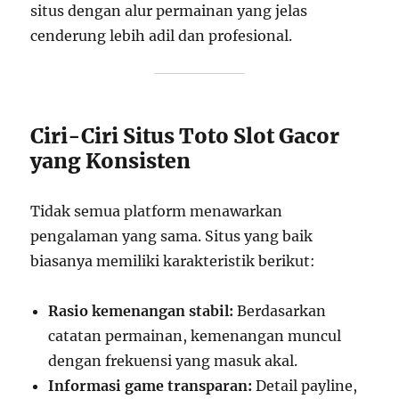
situs dengan alur permainan yang jelas
cenderung lebih adil dan profesional.
Ciri-Ciri Situs Toto Slot Gacor
yang Konsisten
Tidak semua platform menawarkan
pengalaman yang sama. Situs yang baik
biasanya memiliki karakteristik berikut:
Rasio kemenangan stabil:
Berdasarkan
catatan permainan, kemenangan muncul
dengan frekuensi yang masuk akal.
Informasi game transparan:
Detail payline,