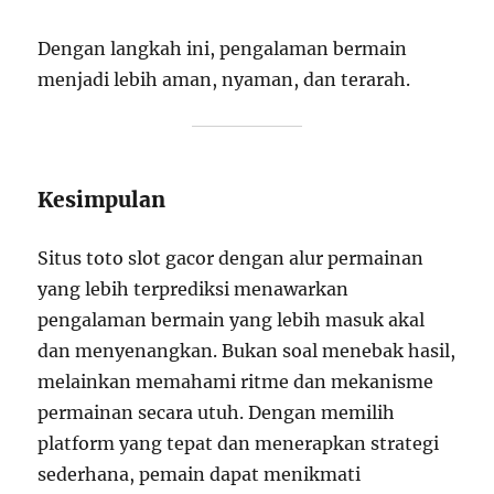
Dengan langkah ini, pengalaman bermain
menjadi lebih aman, nyaman, dan terarah.
Kesimpulan
Situs toto slot gacor dengan alur permainan
yang lebih terprediksi menawarkan
pengalaman bermain yang lebih masuk akal
dan menyenangkan. Bukan soal menebak hasil,
melainkan memahami ritme dan mekanisme
permainan secara utuh. Dengan memilih
platform yang tepat dan menerapkan strategi
sederhana, pemain dapat menikmati