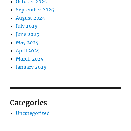
October 2025
September 2025
August 2025
July 2025
June 2025
May 2025
April 2025
March 2025
January 2025
Categories
Uncategorized