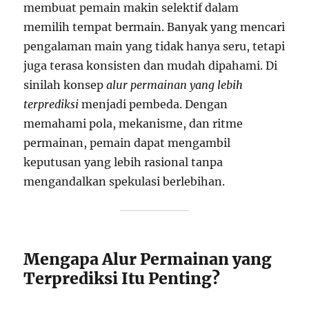
membuat pemain makin selektif dalam
memilih tempat bermain. Banyak yang mencari
pengalaman main yang tidak hanya seru, tetapi
juga terasa konsisten dan mudah dipahami. Di
sinilah konsep
alur permainan yang lebih
terprediksi
menjadi pembeda. Dengan
memahami pola, mekanisme, dan ritme
permainan, pemain dapat mengambil
keputusan yang lebih rasional tanpa
mengandalkan spekulasi berlebihan.
Mengapa Alur Permainan yang
Terprediksi Itu Penting?