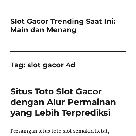
Slot Gacor Trending Saat Ini:
Main dan Menang
Tag:
slot gacor 4d
Situs Toto Slot Gacor
dengan Alur Permainan
yang Lebih Terprediksi
Persaingan situs toto slot semakin ketat,