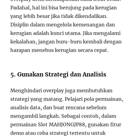
Padahal, hal ini bisa berujung pada kerugian
yang lebih besar jika tidak dikendalikan.
Disiplin dalam mengelola kemenangan dan
kerugian adalah kunci utama. Jika mengalami
kekalahan, jangan buru-buru kembali dengan
harapan menebus kerugian secara cepat.
5. Gunakan Strategi dan Analisis
Menghindari overplay juga membutuhkan
strategi yang matang. Pelajari pola permainan,
analisis data, dan buat rencana sebelum
mengambil langkah. Sebagai contoh, dalam
permainan Slot MAHJONGJP88, gunakan fitur
demo atau coba strategi tertentu untuk