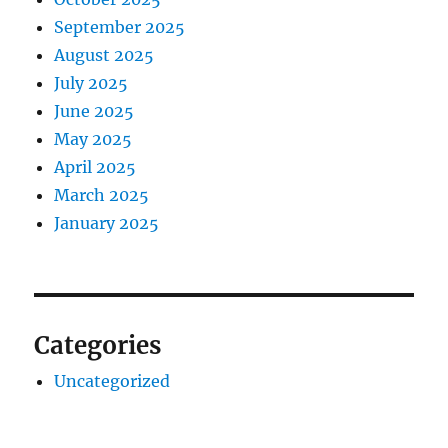
September 2025
August 2025
July 2025
June 2025
May 2025
April 2025
March 2025
January 2025
Categories
Uncategorized