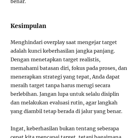
benar.
Kesimpulan
Menghindari overplay saat mengejar target
adalah kunci keberhasilan jangka panjang.
Dengan menetapkan target realistis,
memahami batasan diri, fokus pada proses, dan
menerapkan strategi yang tepat, Anda dapat
meraih target tanpa harus merugi secara
berlebihan. Jangan lupa untuk selalu disiplin
dan melakukan evaluasi rutin, agar langkah
yang diambil tetap berada di jalur yang benar.
Ingat, keberhasilan bukan tentang seberapa
cepat kita mencapai target, tetapi bagaimana