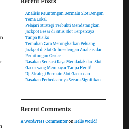
Recent Posts
Analisis Keuntungan Bermain Slot Dengan
Tema Lokal
Pelajari Strategi Terbukti Mendatangkan
Jackpot Besar di Situs Slot Terpercaya
in
Tanpa Risiko
Temukan Cara Meningkatkan Peluang
Jackpot di Slot Online dengan Analisis dan
Perhitungan Cerdas
r
Rasakan Sensasi Kaya Mendadak dari Slot
Gacor yang Membayar Tanpa Henti!
g
Uji Strategi Bermain Slot Gacor dan
Rasakan Perbedaannya Secara Signifikan
Recent Comments
A WordPress Commenter
on
Hello world!
n