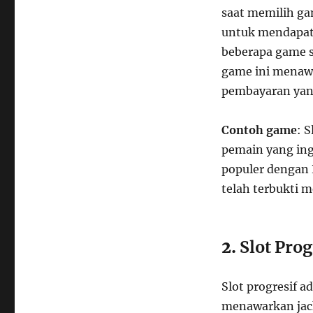
Menang
saat memilih ga
untuk mendapat
beberapa game s
game ini menaw
pembayaran ya
Contoh game
: 
pemain yang in
populer dengan 
telah terbukti 
2.
Slot Pro
Slot progresif a
menawarkan jack