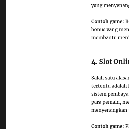
yang menyenang
Contoh game
:
B
bonus yang menar
membantu meni
4.
Slot Onl
Salah satu alas
tertentu adalah
sistem pembaya
para pemain, m
menyenangkan te
Contoh game
: 