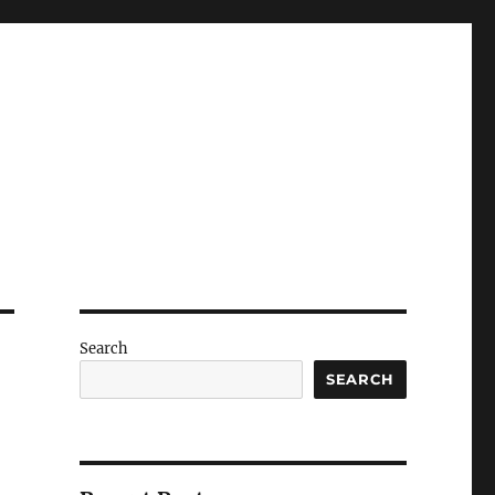
Search
SEARCH