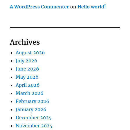
A WordPress Commenter
on
Hello world!
Archives
August 2026
July 2026
June 2026
May 2026
April 2026
March 2026
February 2026
January 2026
December 2025
November 2025