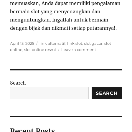
memuaskan, Anda dapat memiliki pengalaman
bermain slot yang menyenangkan dan
menguntungkan. Ingatlah untuk bermain
dengan bijak dan nikmati setiap putarannya!.
Posted
Tags
April 13, 2025
link alternatif
,
link slot
,
slot gacor
,
slot
on
on
online
,
slot online resmi
Leave a comment
Situs
Slot
Online
Gacor
Proses
Search
WD
Cepat
SEARCH
dan
Maxwin
Tiap
Hari
Recent Posts