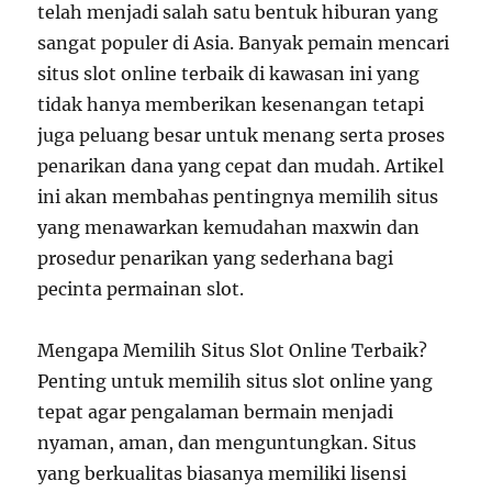
telah menjadi salah satu bentuk hiburan yang
sangat populer di Asia. Banyak pemain mencari
situs slot online terbaik di kawasan ini yang
tidak hanya memberikan kesenangan tetapi
juga peluang besar untuk menang serta proses
penarikan dana yang cepat dan mudah. Artikel
ini akan membahas pentingnya memilih situs
yang menawarkan kemudahan maxwin dan
prosedur penarikan yang sederhana bagi
pecinta permainan slot.
Mengapa Memilih Situs Slot Online Terbaik?
Penting untuk memilih situs slot online yang
tepat agar pengalaman bermain menjadi
nyaman, aman, dan menguntungkan. Situs
yang berkualitas biasanya memiliki lisensi