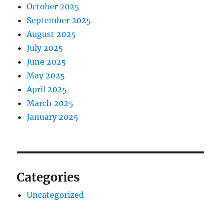
October 2025
September 2025
August 2025
July 2025
June 2025
May 2025
April 2025
March 2025
January 2025
Categories
Uncategorized