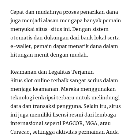
Cepat dan mudahnya proses penarikan dana
juga menjadi alasan mengapa banyak pemain
menyukai situs-situs ini. Dengan sistem
otomatis dan dukungan dari bank lokal serta
e-wallet, pemain dapat menarik dana dalam
hitungan menit dengan mudah.
Keamanan dan Legalitas Terjamin
Situs slot online terbaik sangat serius dalam
menjaga keamanan. Mereka menggunakan
teknologi enkripsi terbaru untuk melindungi
data dan transaksi pengguna. Selain itu, situs
ini juga memiliki lisensi resmi dari lembaga
internasional seperti PAGCOR, MGA, atau
Curacao, sehingga aktivitas permainan Anda