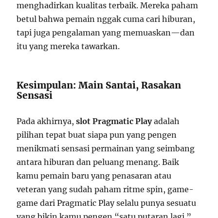
menghadirkan kualitas terbaik. Mereka paham
betul bahwa pemain nggak cuma cari hiburan,
tapi juga pengalaman yang memuaskan—dan
itu yang mereka tawarkan.
Kesimpulan: Main Santai, Rasakan
Sensasi
Pada akhirnya,
slot Pragmatic Play
adalah
pilihan tepat buat siapa pun yang pengen
menikmati sensasi permainan yang seimbang
antara hiburan dan peluang menang. Baik
kamu pemain baru yang penasaran atau
veteran yang sudah paham ritme spin, game-
game dari Pragmatic Play selalu punya sesuatu
yang bikin kamu pengen “satu putaran lagi.”