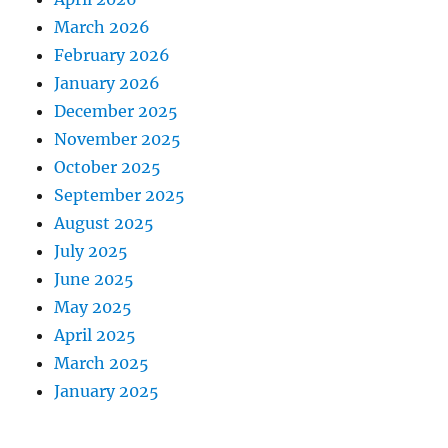
March 2026
February 2026
January 2026
December 2025
November 2025
October 2025
September 2025
August 2025
July 2025
June 2025
May 2025
April 2025
March 2025
January 2025