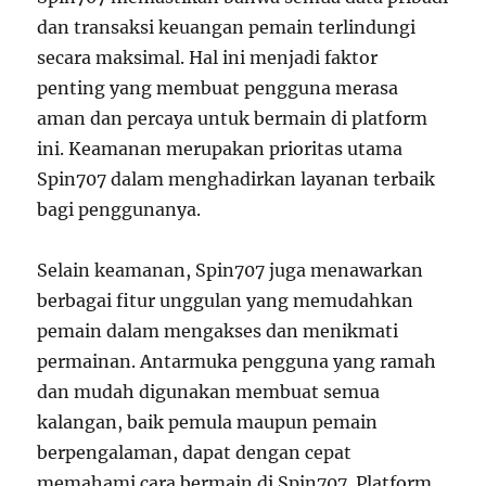
dan transaksi keuangan pemain terlindungi
secara maksimal. Hal ini menjadi faktor
penting yang membuat pengguna merasa
aman dan percaya untuk bermain di platform
ini. Keamanan merupakan prioritas utama
Spin707 dalam menghadirkan layanan terbaik
bagi penggunanya.
Selain keamanan, Spin707 juga menawarkan
berbagai fitur unggulan yang memudahkan
pemain dalam mengakses dan menikmati
permainan. Antarmuka pengguna yang ramah
dan mudah digunakan membuat semua
kalangan, baik pemula maupun pemain
berpengalaman, dapat dengan cepat
memahami cara bermain di Spin707. Platform