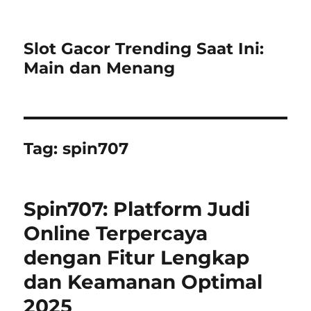
Slot Gacor Trending Saat Ini:
Main dan Menang
Tag:
spin707
Spin707: Platform Judi
Online Terpercaya
dengan Fitur Lengkap
dan Keamanan Optimal
2025