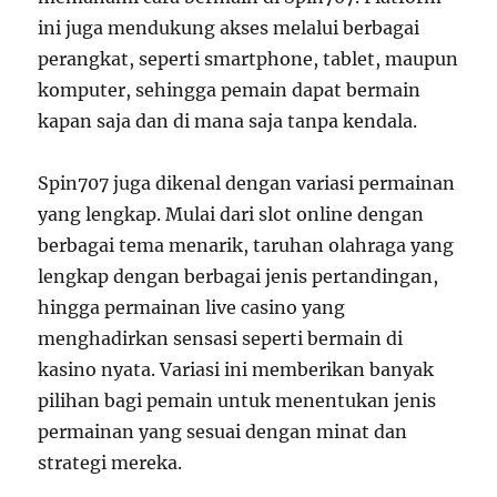
ini juga mendukung akses melalui berbagai
perangkat, seperti smartphone, tablet, maupun
komputer, sehingga pemain dapat bermain
kapan saja dan di mana saja tanpa kendala.
Spin707 juga dikenal dengan variasi permainan
yang lengkap. Mulai dari slot online dengan
berbagai tema menarik, taruhan olahraga yang
lengkap dengan berbagai jenis pertandingan,
hingga permainan live casino yang
menghadirkan sensasi seperti bermain di
kasino nyata. Variasi ini memberikan banyak
pilihan bagi pemain untuk menentukan jenis
permainan yang sesuai dengan minat dan
strategi mereka.