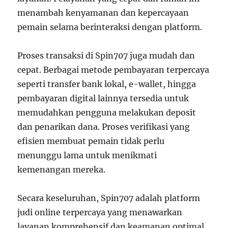
menambah kenyamanan dan kepercayaan
pemain selama berinteraksi dengan platform.
Proses transaksi di Spin707 juga mudah dan
cepat. Berbagai metode pembayaran terpercaya
seperti transfer bank lokal, e-wallet, hingga
pembayaran digital lainnya tersedia untuk
memudahkan pengguna melakukan deposit
dan penarikan dana. Proses verifikasi yang
efisien membuat pemain tidak perlu
menunggu lama untuk menikmati
kemenangan mereka.
Secara keseluruhan, Spin707 adalah platform
judi online terpercaya yang menawarkan
layanan komprehensif dan keamanan optimal.