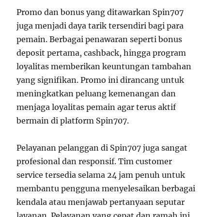
Promo dan bonus yang ditawarkan Spin707
juga menjadi daya tarik tersendiri bagi para
pemain. Berbagai penawaran seperti bonus
deposit pertama, cashback, hingga program
loyalitas memberikan keuntungan tambahan
yang signifikan. Promo ini dirancang untuk
meningkatkan peluang kemenangan dan
menjaga loyalitas pemain agar terus aktif
bermain di platform Spin707.
Pelayanan pelanggan di Spin707 juga sangat
profesional dan responsif. Tim customer
service tersedia selama 24 jam penuh untuk
membantu pengguna menyelesaikan berbagai
kendala atau menjawab pertanyaan seputar
layanan. Pelayanan yang cepat dan ramah ini