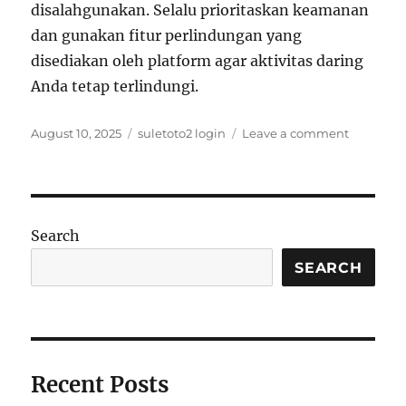
disalahgunakan. Selalu prioritaskan keamanan
dan gunakan fitur perlindungan yang
disediakan oleh platform agar aktivitas daring
Anda tetap terlindungi.
Posted
Tags
on
August 10, 2025
suletoto2 login
Leave a comment
on
Panduan
Lengkap
dan
Aman
untuk
Search
Melakuk
Login
SEARCH
dengan
Mudah
Recent Posts