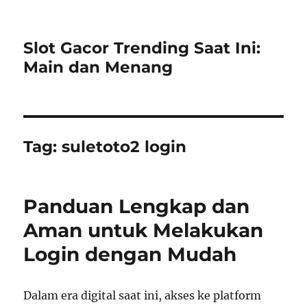
Slot Gacor Trending Saat Ini:
Main dan Menang
Tag:
suletoto2 login
Panduan Lengkap dan
Aman untuk Melakukan
Login dengan Mudah
Dalam era digital saat ini, akses ke platform