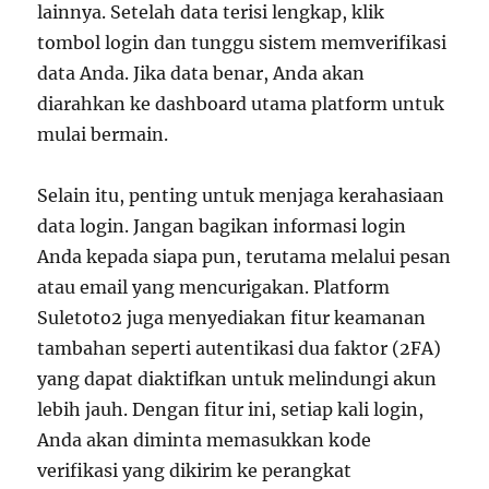
lainnya. Setelah data terisi lengkap, klik
tombol login dan tunggu sistem memverifikasi
data Anda. Jika data benar, Anda akan
diarahkan ke dashboard utama platform untuk
mulai bermain.
Selain itu, penting untuk menjaga kerahasiaan
data login. Jangan bagikan informasi login
Anda kepada siapa pun, terutama melalui pesan
atau email yang mencurigakan. Platform
Suletoto2 juga menyediakan fitur keamanan
tambahan seperti autentikasi dua faktor (2FA)
yang dapat diaktifkan untuk melindungi akun
lebih jauh. Dengan fitur ini, setiap kali login,
Anda akan diminta memasukkan kode
verifikasi yang dikirim ke perangkat