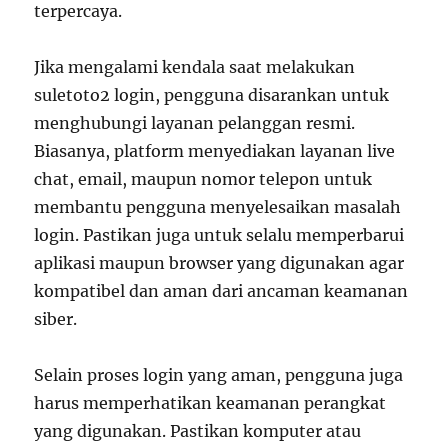
terpercaya.
Jika mengalami kendala saat melakukan
suletoto2 login, pengguna disarankan untuk
menghubungi layanan pelanggan resmi.
Biasanya, platform menyediakan layanan live
chat, email, maupun nomor telepon untuk
membantu pengguna menyelesaikan masalah
login. Pastikan juga untuk selalu memperbarui
aplikasi maupun browser yang digunakan agar
kompatibel dan aman dari ancaman keamanan
siber.
Selain proses login yang aman, pengguna juga
harus memperhatikan keamanan perangkat
yang digunakan. Pastikan komputer atau