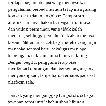
terdapat sejumlah opsi yang menawarkan
pengalaman berbeda namun tetap mengusung
konsep seru dan menghibur. Tempototo
alternatif menyediakan berbagai fitur inovatif
dan variasi permainan yang tidak kalah
menarik, sehingga pemain tidak akan merasa
bosan. Pilihan ini cocok bagi mereka yang ingin
mencoba sensasi baru, sekaligus menjaga
keberagaman dalam dunia hiburan daring.
Dengan begitu, pengguna tetap bisa
menikmati tantangan dan kemenangan yang
menyenangkan, tanpa harus terbatas pada satu
platform saja.
Banyak yang menganggap tempototo sebagai
jawaban tepat untuk kebutuhan hiburan