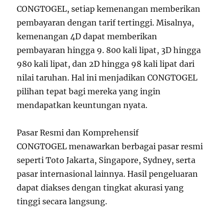
CONGTOGEL, setiap kemenangan memberikan
pembayaran dengan tarif tertinggi. Misalnya,
kemenangan 4D dapat memberikan
pembayaran hingga 9. 800 kali lipat, 3D hingga
980 kali lipat, dan 2D hingga 98 kali lipat dari
nilai taruhan. Hal ini menjadikan CONGTOGEL
pilihan tepat bagi mereka yang ingin
mendapatkan keuntungan nyata.
Pasar Resmi dan Komprehensif
CONGTOGEL menawarkan berbagai pasar resmi
seperti Toto Jakarta, Singapore, Sydney, serta
pasar internasional lainnya. Hasil pengeluaran
dapat diakses dengan tingkat akurasi yang
tinggi secara langsung.