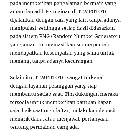
pada memberikan pengalaman bermain yang
aman dan adil. Permainan di TEMPOTOTO
dijalankan dengan cara yang fair, tanpa adanya
manipulasi, sehingga setiap hasil didasarkan
pada sistem RNG (Random Number Generator)
yang aman. Ini memastikan semua pemain
mendapatkan kesempatan yang sama untuk
menang, tanpa adanya kecurangan.
Selain itu, TEMPOTOTO sangat terkenal
dengan layanan pelanggan yang siap
membantu setiap saat. Tim dukungan mereka
tersedia untuk memberikan bantuan kapan
saja, baik saat mendaftar, melakukan deposit,
menarik dana, atau menjawab pertanyaan
tentang permainan yang ada.