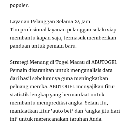
populer.
Layanan Pelanggan Selama 24 Jam
Tim profesional layanan pelanggan selalu siap
membantu kapan saja, termasuk memberikan
panduan untuk pemain baru.
Strategi Menang di Togel Macau di ABUTOGEL
Pemain disarankan untuk menganalisis data
dari hasil sebelumnya guna meningkatkan
peluang mereka. ABUTOGEL menyajikan fitur
statistik lengkap yang bermanfaat untuk
membantu memprediksi angka. Selain itu,
manfaatkan fitur ‘auto bet’ dan ‘angka jitu hari
ini’ untuk merencanakan taruhan Anda.