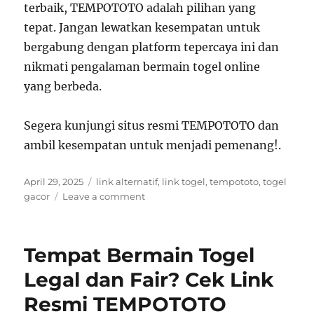
terbaik, TEMPOTOTO adalah pilihan yang
tepat. Jangan lewatkan kesempatan untuk
bergabung dengan platform tepercaya ini dan
nikmati pengalaman bermain togel online
yang berbeda.
Segera kunjungi situs resmi TEMPOTOTO dan
ambil kesempatan untuk menjadi pemenang!.
Posted
Tags
April 29, 2025
link alternatif
,
link togel
,
tempototo
,
togel
on
on
gacor
Leave a comment
Togel
HK
Resmi
Tempat Bermain Togel
TEMPOTOTO
2025:
Legal dan Fair? Cek Link
Amanah
Resmi TEMPOTOTO
dan
Berkualitas