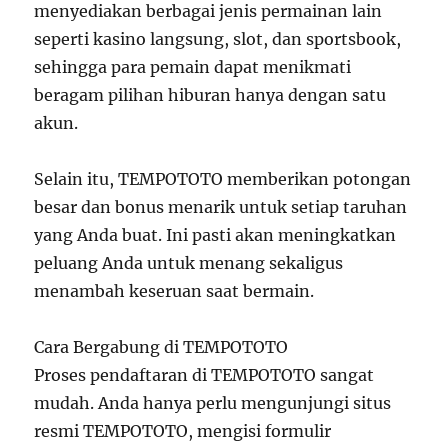
menyediakan berbagai jenis permainan lain
seperti kasino langsung, slot, dan sportsbook,
sehingga para pemain dapat menikmati
beragam pilihan hiburan hanya dengan satu
akun.
Selain itu, TEMPOTOTO memberikan potongan
besar dan bonus menarik untuk setiap taruhan
yang Anda buat. Ini pasti akan meningkatkan
peluang Anda untuk menang sekaligus
menambah keseruan saat bermain.
Cara Bergabung di TEMPOTOTO
Proses pendaftaran di TEMPOTOTO sangat
mudah. Anda hanya perlu mengunjungi situs
resmi TEMPOTOTO, mengisi formulir