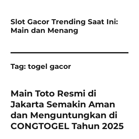
Slot Gacor Trending Saat Ini:
Main dan Menang
Tag:
togel gacor
Main Toto Resmi di
Jakarta Semakin Aman
dan Menguntungkan di
CONGTOGEL Tahun 2025