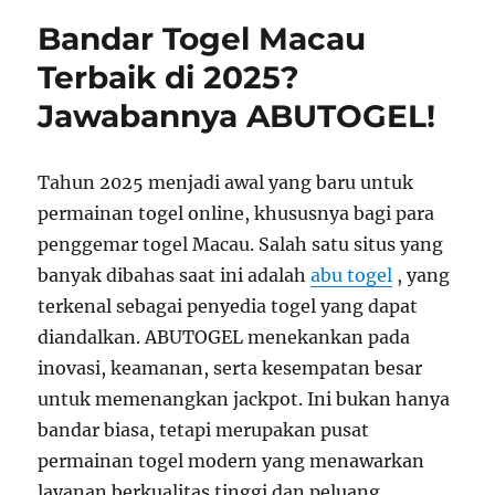
Sejuta
Bandar Togel Macau
Umat?
Ya
Terbaik di 2025?
ABUTOGEL
Jawabannya ABUTOGEL!
Tempatnya
Tahun 2025 menjadi awal yang baru untuk
permainan togel online, khususnya bagi para
penggemar togel Macau. Salah satu situs yang
banyak dibahas saat ini adalah
abu togel
, yang
terkenal sebagai penyedia togel yang dapat
diandalkan. ABUTOGEL menekankan pada
inovasi, keamanan, serta kesempatan besar
untuk memenangkan jackpot. Ini bukan hanya
bandar biasa, tetapi merupakan pusat
permainan togel modern yang menawarkan
layanan berkualitas tinggi dan peluang