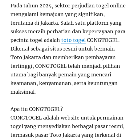
Pada tahun 2025, sektor perjudian togel online
mengalami kemajuan yang signifikan,
terutama di Jakarta. Salah satu platform yang
sukses meraih perhatian dan kepercayaan para
pecinta togel adalah
toto togel
CONGTOGEL.
Dikenal sebagai situs resmi untuk bermain
Toto Jakarta dan memberikan pembayaran
tertinggi, CONGTOGEL telah menjadi pilihan
utama bagi banyak pemain yang mencari
keamanan, kenyamanan, serta keuntungan
maksimal.
Apa itu CONGTOGEL?
CONGTOGEL adalah website untuk permainan
togel yang menyediakan berbagai pasar resmi,
termasuk pasar Toto Jakarta yang terkenal di