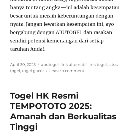
hanya tentang angka—ini adalah kesempatan
besar untuk meraih keberuntungan dengan
nyata. Jangan lewatkan kesempatan ini, ayo
bergabung dengan ABUTOGEL dan rasakan
sendiri potensi kemenangan dari setiap
taruhan Anda!.
Posted
Tags
April 30, 2025
abutogel
,
link alternatif
,
link togel
,
situs
on
on
togel
,
togel gacor
Leave a comment
Bandar
Togel
Macau
Togel HK Resmi
Terbaik
di
TEMPOTOTO 2025:
2025?
Amanah dan Berkualitas
Jawabannya
ABUTOGEL!
Tinggi