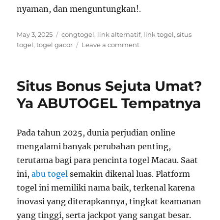
nyaman, dan menguntungkan!.
Posted
Tags
May 3, 2025
congtogel
,
link alternatif
,
link togel
,
situs
on
on
togel
,
togel gacor
Leave a comment
Main
Toto
Resmi
Situs Bonus Sejuta Umat?
di
Jakarta
Ya ABUTOGEL Tempatnya
Semakin
Aman
dan
Pada tahun 2025, dunia perjudian online
Menguntungkan
mengalami banyak perubahan penting,
di
CONGTOGEL
terutama bagi para pencinta togel Macau. Saat
Tahun
ini,
abu togel
semakin dikenal luas. Platform
2025
togel ini memiliki nama baik, terkenal karena
inovasi yang diterapkannya, tingkat keamanan
yang tinggi, serta jackpot yang sangat besar.