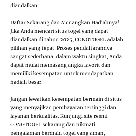
diandalkan.
Daftar Sekarang dan Menangkan Hadiahnya!
Jika Anda mencari situs togel yang dapat
diandalkan di tahun 2025, CONGTOGEL adalah
pilihan yang tepat. Proses pendaftarannya
sangat sederhana; dalam waktu singkat, Anda
dapat mulai memasang angka favorit dan
memiliki kesempatan untuk mendapatkan
hadiah besar.
Jangan lewatkan kesempatan bermain di situs
yang menyajikan pembayaran tertinggi dan
layanan berkualitas. Kunjungi site resmi
CONGTOGEL sekarang dan nikmati
pengalaman bermain togel yang aman,