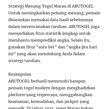
Strategi Menang Togel Macau di ABUTOGEL
Untuk meningkatkan peluang menang, pemain
disarankan memakai data hasil sebelumnya
dalam merencanakan taruhan. ABUTOGEL juga
menyediakan fitur statistik lengkap untuk
membantu memprediksi angka. Selain itu,
gunakan fitur “auto bet” dan “angka jitu hari
ini” yang akan mendukung Anda dalam
strategi taruhan.
Kesimpulan
ABUTOGEL berhasil memenuhi harapan
pemain togel modern dengan menghadirkan
platform yang terpercaya, menggabungkan
keamanan, kemudahan, dan jackpot yang
menarik. Di tahun 2025, togel Macau bukan