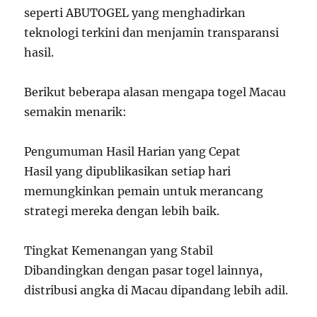
seperti ABUTOGEL yang menghadirkan
teknologi terkini dan menjamin transparansi
hasil.
Berikut beberapa alasan mengapa togel Macau
semakin menarik:
Pengumuman Hasil Harian yang Cepat
Hasil yang dipublikasikan setiap hari
memungkinkan pemain untuk merancang
strategi mereka dengan lebih baik.
Tingkat Kemenangan yang Stabil
Dibandingkan dengan pasar togel lainnya,
distribusi angka di Macau dipandang lebih adil.