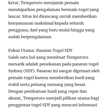
ketat, Tempototo menjamin pemain
mendapatkan pengalaman bermain togel yang
lancar. Situs ini dirancang untuk memberikan
kenyamanan maksimal kepada seluruh
pengguna, dari yang baru mulai hingga yang
sudah berpengalaman.
Fokus Utama: Pasaran Togel SDY
Salah satu hal yang membuat Tempototo
menarik adalah penekanan pada pasaran togel
Sydney (SDY). Pasaran ini sangat digemari oleh
pemain togel karena memberikan hasil yang
stabil serta peluang menang yang besar.
Dengan pembaruan hasil yang cepat dan
akurat, Tempototo menjadi pilihan utama bagi
penggemar togel SDY yang mencari informasi