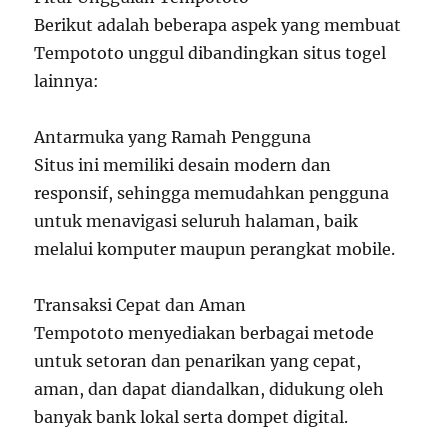
Berikut adalah beberapa aspek yang membuat
Tempototo unggul dibandingkan situs togel
lainnya:
Antarmuka yang Ramah Pengguna
Situs ini memiliki desain modern dan
responsif, sehingga memudahkan pengguna
untuk menavigasi seluruh halaman, baik
melalui komputer maupun perangkat mobile.
Transaksi Cepat dan Aman
Tempototo menyediakan berbagai metode
untuk setoran dan penarikan yang cepat,
aman, dan dapat diandalkan, didukung oleh
banyak bank lokal serta dompet digital.