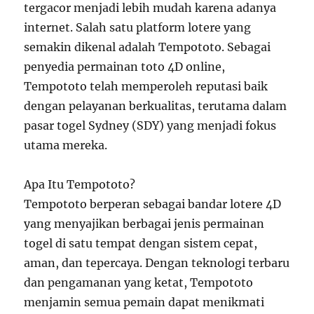
tergacor menjadi lebih mudah karena adanya
internet. Salah satu platform lotere yang
semakin dikenal adalah Tempototo. Sebagai
penyedia permainan toto 4D online,
Tempototo telah memperoleh reputasi baik
dengan pelayanan berkualitas, terutama dalam
pasar togel Sydney (SDY) yang menjadi fokus
utama mereka.
Apa Itu Tempototo?
Tempototo berperan sebagai bandar lotere 4D
yang menyajikan berbagai jenis permainan
togel di satu tempat dengan sistem cepat,
aman, dan tepercaya. Dengan teknologi terbaru
dan pengamanan yang ketat, Tempototo
menjamin semua pemain dapat menikmati