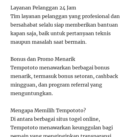
Layanan Pelanggan 24 Jam
Tim layanan pelanggan yang profesional dan
bersahabat selalu siap memberikan bantuan
kapan saja, baik untuk pertanyaan teknis
maupun masalah saat bermain.
Bonus dan Promo Menarik
Tempototo menawarkan berbagai bonus
menarik, termasuk bonus setoran, cashback
mingguan, dan program referral yang
menguntungkan.
Mengapa Memilih Tempototo?
Di antara berbagai situs togel online,
Tempototo menawarkan keunggulan bagi
pemain yang menginginkan transparansi,