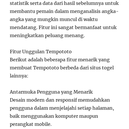
statistik serta data dari hasil sebelumnya untuk
membantu pemain dalam menganalisis angka-
angka yang mungkin muncul di waktu
mendatang. Fitur ini sangat bermanfaat untuk
meningkatkan peluang menang.
Fitur Unggulan Tempototo
Berikut adalah beberapa fitur menarik yang
membuat Tempototo berbeda dari situs togel
lainnya:
Antarmuka Pengguna yang Menarik
Desain modern dan responsif memudahkan
pengguna dalam menjelajahi setiap halaman,
baik menggunakan komputer maupun
perangkat mobile.