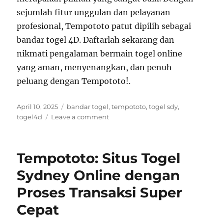
sejumlah fitur unggulan dan pelayanan
profesional, Tempototo patut dipilih sebagai
bandar togel 4D. Daftarlah sekarang dan
nikmati pengalaman bermain togel online
yang aman, menyenangkan, dan penuh
peluang dengan Tempototo!.
Posted
Tags
April 10, 2025
bandar togel
,
tempototo
,
togel sdy
,
on
on
togel4d
Leave a comment
Main
Togel
SDY
Tempototo: Situs Togel
Lebih
Puas
Sydney Online dengan
di
Proses Transaksi Super
Tempototo,
Situs
Cepat
Bandar
4D