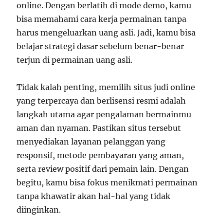
online. Dengan berlatih di mode demo, kamu
bisa memahami cara kerja permainan tanpa
harus mengeluarkan uang asli. Jadi, kamu bisa
belajar strategi dasar sebelum benar-benar
terjun di permainan uang asli.
Tidak kalah penting, memilih situs judi online
yang terpercaya dan berlisensi resmi adalah
langkah utama agar pengalaman bermainmu
aman dan nyaman. Pastikan situs tersebut
menyediakan layanan pelanggan yang
responsif, metode pembayaran yang aman,
serta review positif dari pemain lain. Dengan
begitu, kamu bisa fokus menikmati permainan
tanpa khawatir akan hal-hal yang tidak
diinginkan.