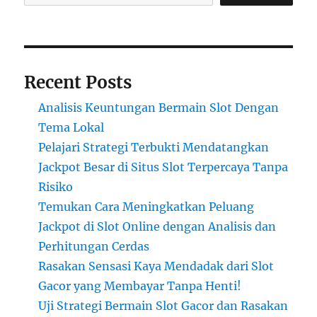
Slot
Online
Recent Posts
Analisis Keuntungan Bermain Slot Dengan
Tema Lokal
Pelajari Strategi Terbukti Mendatangkan
Jackpot Besar di Situs Slot Terpercaya Tanpa
Risiko
Temukan Cara Meningkatkan Peluang
Jackpot di Slot Online dengan Analisis dan
Perhitungan Cerdas
Rasakan Sensasi Kaya Mendadak dari Slot
Gacor yang Membayar Tanpa Henti!
Uji Strategi Bermain Slot Gacor dan Rasakan