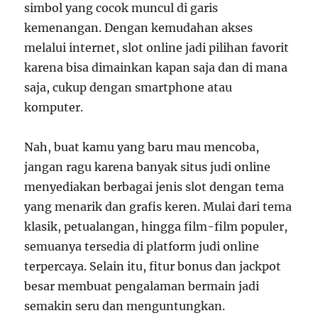
simbol yang cocok muncul di garis
kemenangan. Dengan kemudahan akses
melalui internet, slot online jadi pilihan favorit
karena bisa dimainkan kapan saja dan di mana
saja, cukup dengan smartphone atau
komputer.
Nah, buat kamu yang baru mau mencoba,
jangan ragu karena banyak situs judi online
menyediakan berbagai jenis slot dengan tema
yang menarik dan grafis keren. Mulai dari tema
klasik, petualangan, hingga film-film populer,
semuanya tersedia di platform judi online
terpercaya. Selain itu, fitur bonus dan jackpot
besar membuat pengalaman bermain jadi
semakin seru dan menguntungkan.