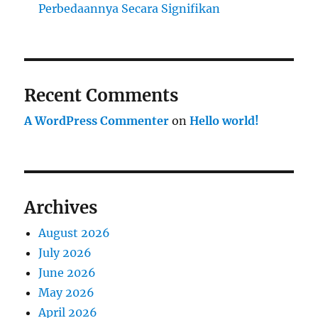
Perbedaannya Secara Signifikan
Recent Comments
A WordPress Commenter
on
Hello world!
Archives
August 2026
July 2026
June 2026
May 2026
April 2026