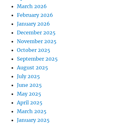
March 2026
February 2026
January 2026
December 2025
November 2025
October 2025
September 2025
August 2025
July 2025
June 2025
May 2025
April 2025
March 2025
January 2025