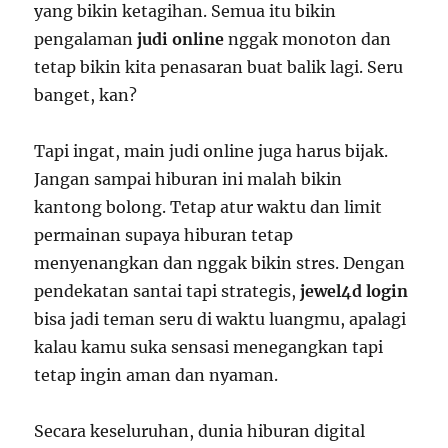
yang bikin ketagihan. Semua itu bikin
pengalaman
judi online
nggak monoton dan
tetap bikin kita penasaran buat balik lagi. Seru
banget, kan?
Tapi ingat, main judi online juga harus bijak.
Jangan sampai hiburan ini malah bikin
kantong bolong. Tetap atur waktu dan limit
permainan supaya hiburan tetap
menyenangkan dan nggak bikin stres. Dengan
pendekatan santai tapi strategis,
jewel4d login
bisa jadi teman seru di waktu luangmu, apalagi
kalau kamu suka sensasi menegangkan tapi
tetap ingin aman dan nyaman.
Secara keseluruhan, dunia hiburan digital