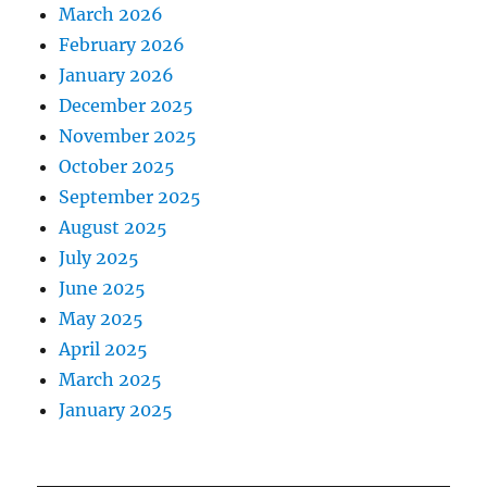
March 2026
February 2026
January 2026
December 2025
November 2025
October 2025
September 2025
August 2025
July 2025
June 2025
May 2025
April 2025
March 2025
January 2025