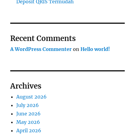
Deposit QRIS Termudah
Recent Comments
A WordPress Commenter
on
Hello world!
Archives
August 2026
July 2026
June 2026
May 2026
April 2026