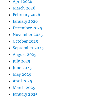
April 2026
March 2026
February 2026
January 2026
December 2025
November 2025
October 2025
September 2025
August 2025
July 2025
June 2025
May 2025
April 2025
March 2025
January 2025