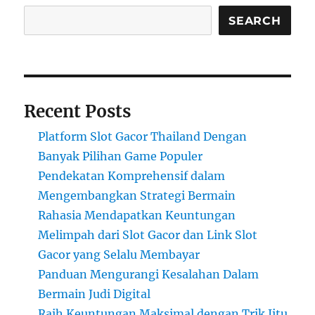
Terstruktur
SEARCH
Recent Posts
Platform Slot Gacor Thailand Dengan
Banyak Pilihan Game Populer
Pendekatan Komprehensif dalam
Mengembangkan Strategi Bermain
Rahasia Mendapatkan Keuntungan
Melimpah dari Slot Gacor dan Link Slot
Gacor yang Selalu Membayar
Panduan Mengurangi Kesalahan Dalam
Bermain Judi Digital
Raih Keuntungan Maksimal dengan Trik Jitu