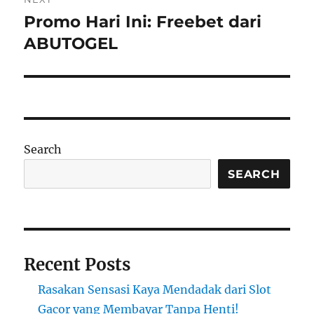
Promo Hari Ini: Freebet dari
Next
post:
ABUTOGEL
Search
SEARCH
Recent Posts
Rasakan Sensasi Kaya Mendadak dari Slot
Gacor yang Membayar Tanpa Henti!