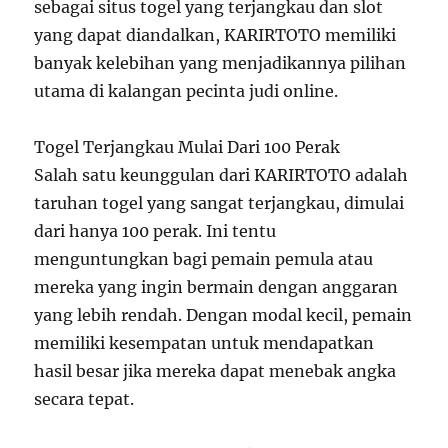
sebagai situs togel yang terjangkau dan slot
yang dapat diandalkan, KARIRTOTO memiliki
banyak kelebihan yang menjadikannya pilihan
utama di kalangan pecinta judi online.
Togel Terjangkau Mulai Dari 100 Perak
Salah satu keunggulan dari KARIRTOTO adalah
taruhan togel yang sangat terjangkau, dimulai
dari hanya 100 perak. Ini tentu
menguntungkan bagi pemain pemula atau
mereka yang ingin bermain dengan anggaran
yang lebih rendah. Dengan modal kecil, pemain
memiliki kesempatan untuk mendapatkan
hasil besar jika mereka dapat menebak angka
secara tepat.