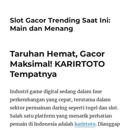
Slot Gacor Trending Saat Ini:
Main dan Menang
Taruhan Hemat, Gacor
Maksimal! KARIRTOTO
Tempatnya
Industri game digital sedang dalam fase
perkembangan yang cepat, terutama dalam
sektor permainan daring seperti togel dan slot.
Salah satu platform yang menarik perhatian
pemain di Indonesia adalah
karirtoto
. Dianggap