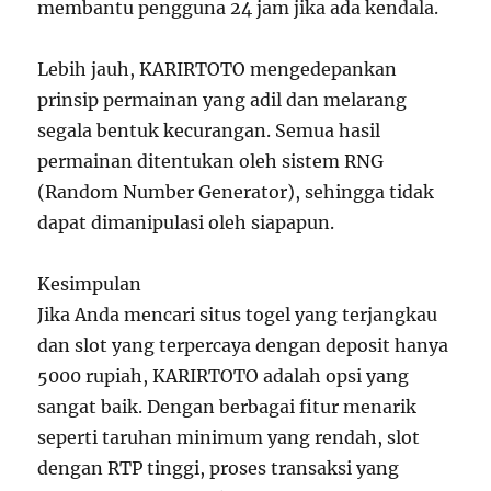
membantu pengguna 24 jam jika ada kendala.
Lebih jauh, KARIRTOTO mengedepankan
prinsip permainan yang adil dan melarang
segala bentuk kecurangan. Semua hasil
permainan ditentukan oleh sistem RNG
(Random Number Generator), sehingga tidak
dapat dimanipulasi oleh siapapun.
Kesimpulan
Jika Anda mencari situs togel yang terjangkau
dan slot yang terpercaya dengan deposit hanya
5000 rupiah, KARIRTOTO adalah opsi yang
sangat baik. Dengan berbagai fitur menarik
seperti taruhan minimum yang rendah, slot
dengan RTP tinggi, proses transaksi yang