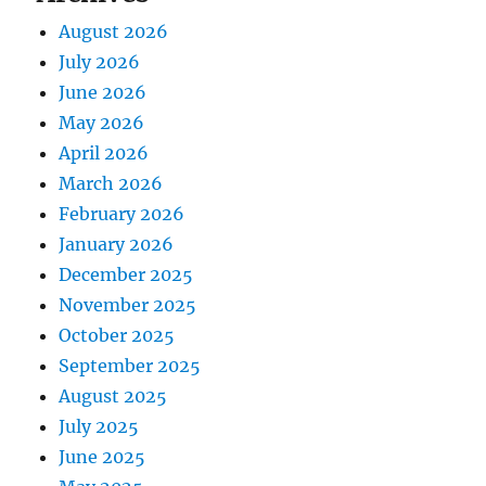
August 2026
July 2026
June 2026
May 2026
April 2026
March 2026
February 2026
January 2026
December 2025
November 2025
October 2025
September 2025
August 2025
July 2025
June 2025