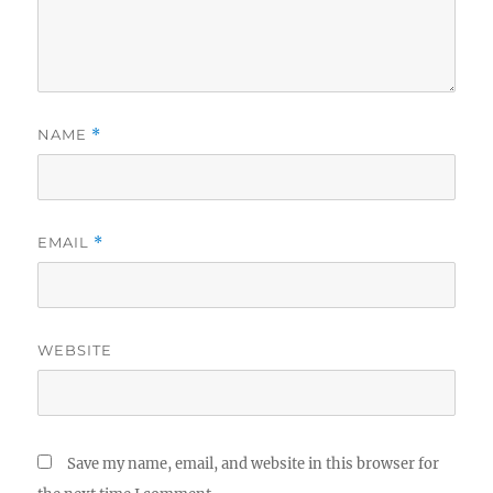
NAME
*
EMAIL
*
WEBSITE
Save my name, email, and website in this browser for