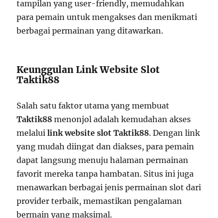
tampilan yang user-friendly, memudahkan
para pemain untuk mengakses dan menikmati
berbagai permainan yang ditawarkan.
Keunggulan Link Website Slot
Taktik88
Salah satu faktor utama yang membuat
Taktik88
menonjol adalah kemudahan akses
melalui
link website slot Taktik88
. Dengan link
yang mudah diingat dan diakses, para pemain
dapat langsung menuju halaman permainan
favorit mereka tanpa hambatan. Situs ini juga
menawarkan berbagai jenis permainan slot dari
provider terbaik, memastikan pengalaman
bermain yang maksimal.