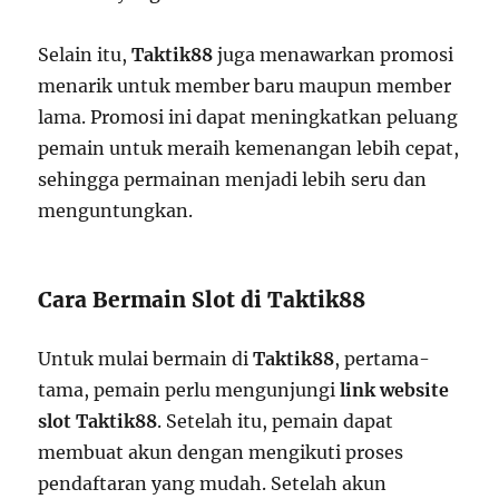
Selain itu,
Taktik88
juga menawarkan promosi
menarik untuk member baru maupun member
lama. Promosi ini dapat meningkatkan peluang
pemain untuk meraih kemenangan lebih cepat,
sehingga permainan menjadi lebih seru dan
menguntungkan.
Cara Bermain Slot di Taktik88
Untuk mulai bermain di
Taktik88
, pertama-
tama, pemain perlu mengunjungi
link website
slot Taktik88
. Setelah itu, pemain dapat
membuat akun dengan mengikuti proses
pendaftaran yang mudah. Setelah akun