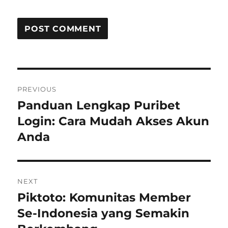
Post
PREVIOUS
navigation
Panduan Lengkap Puribet
Previous
post:
Login: Cara Mudah Akses Akun
Anda
NEXT
Piktoto: Komunitas Member
Next
post:
Se-Indonesia yang Semakin