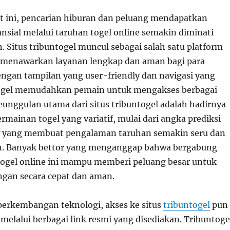
aat ini, pencarian hiburan dan peluang mendapatkan
nsial melalui taruhan togel online semakin diminati
 Situs tribuntogel muncul sebagai salah satu platform
 menawarkan layanan lengkap dan aman bagi para
Dengan tampilan yang user-friendly dan navigasi yang
ogel memudahkan pemain untuk mengakses berbagai
eunggulan utama dari situs tribuntogel adalah hadirnya
ermainan togel yang variatif, mulai dari angka prediksi
aw yang membuat pengalaman taruhan semakin seru dan
 Banyak bettor yang menganggap bahwa bergabung
ogel online ini mampu memberi peluang besar untuk
gan secara cepat dan aman.
perkembangan teknologi, akses ke situs
tribuntogel
pun
elalui berbagai link resmi yang disediakan. Tribuntoge