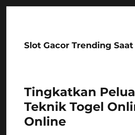
Slot Gacor Trending Saat
Tingkatkan Pelu
Teknik Togel Onli
Online