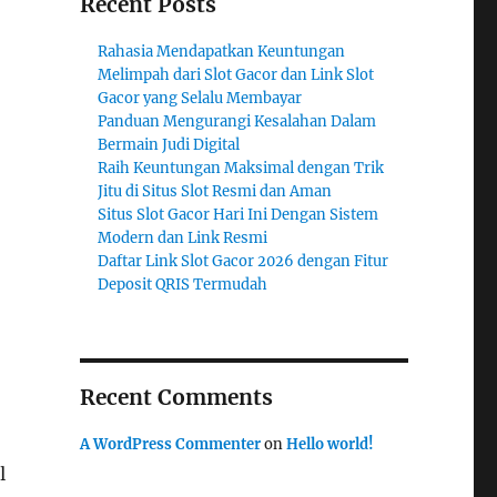
Recent Posts
Rahasia Mendapatkan Keuntungan
Melimpah dari Slot Gacor dan Link Slot
Gacor yang Selalu Membayar
Panduan Mengurangi Kesalahan Dalam
Bermain Judi Digital
Raih Keuntungan Maksimal dengan Trik
Jitu di Situs Slot Resmi dan Aman
Situs Slot Gacor Hari Ini Dengan Sistem
Modern dan Link Resmi
Daftar Link Slot Gacor 2026 dengan Fitur
Deposit QRIS Termudah
Recent Comments
A WordPress Commenter
on
Hello world!
l