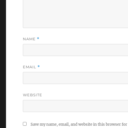
NAME
*
EMAIL
*
WEBSITE
Save my name, email, and website in this browser for