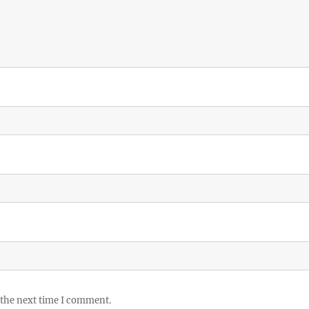
 the next time I comment.