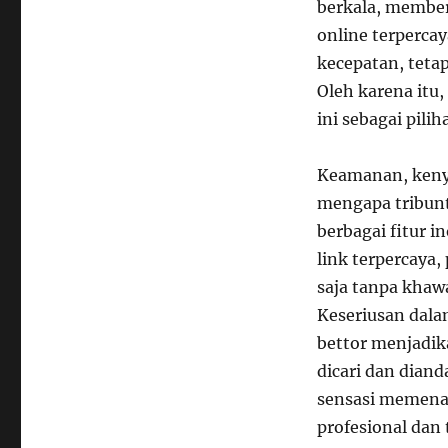
berkala, memberi
online terperca
kecepatan, tetap
Oleh karena itu,
ini sebagai pili
Keamanan, keny
mengapa tribunt
berbagai fitur i
link terpercaya
saja tanpa khaw
Keseriusan dal
bettor menjadika
dicari dan dian
sensasi memenan
profesional dan