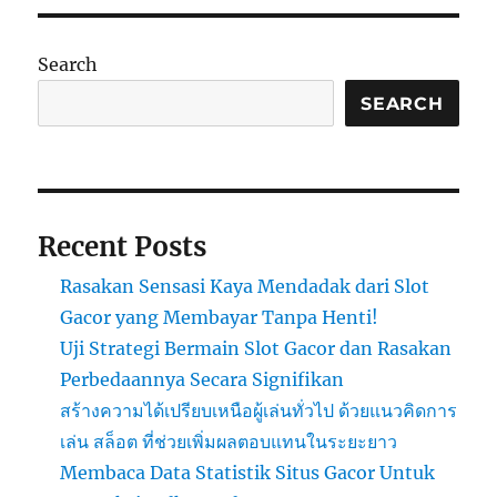
Search
SEARCH
Recent Posts
Rasakan Sensasi Kaya Mendadak dari Slot
Gacor yang Membayar Tanpa Henti!
Uji Strategi Bermain Slot Gacor dan Rasakan
Perbedaannya Secara Signifikan
สร้างความได้เปรียบเหนือผู้เล่นทั่วไป ด้วยแนวคิดการ
เล่น สล็อต ที่ช่วยเพิ่มผลตอบแทนในระยะยาว
Membaca Data Statistik Situs Gacor Untuk