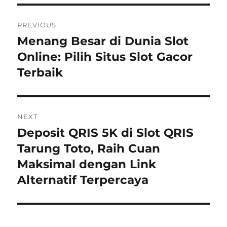
Post
PREVIOUS
navigation
Menang Besar di Dunia Slot
Previous
post:
Online: Pilih Situs Slot Gacor
Terbaik
NEXT
Deposit QRIS 5K di Slot QRIS
Next
post:
Tarung Toto, Raih Cuan
Maksimal dengan Link
Alternatif Terpercaya