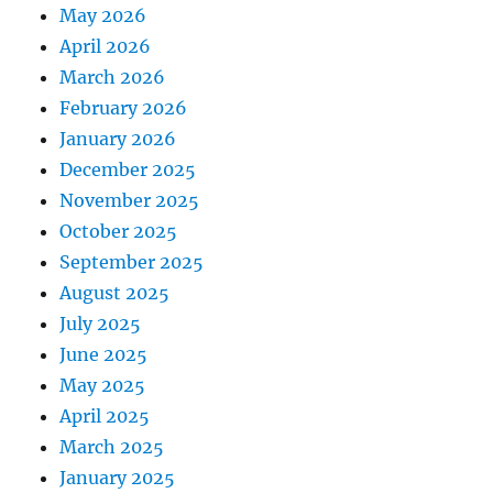
May 2026
April 2026
March 2026
February 2026
January 2026
December 2025
November 2025
October 2025
September 2025
August 2025
July 2025
June 2025
May 2025
April 2025
March 2025
January 2025