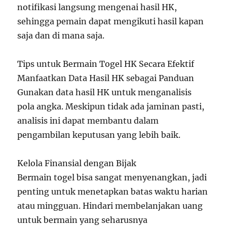
notifikasi langsung mengenai hasil HK,
sehingga pemain dapat mengikuti hasil kapan
saja dan di mana saja.
Tips untuk Bermain Togel HK Secara Efektif
Manfaatkan Data Hasil HK sebagai Panduan
Gunakan data hasil HK untuk menganalisis
pola angka. Meskipun tidak ada jaminan pasti,
analisis ini dapat membantu dalam
pengambilan keputusan yang lebih baik.
Kelola Finansial dengan Bijak
Bermain togel bisa sangat menyenangkan, jadi
penting untuk menetapkan batas waktu harian
atau mingguan. Hindari membelanjakan uang
untuk bermain yang seharusnya