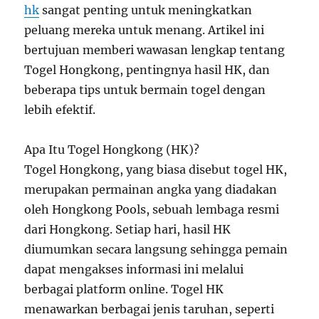
hk
sangat penting untuk meningkatkan
peluang mereka untuk menang. Artikel ini
bertujuan memberi wawasan lengkap tentang
Togel Hongkong, pentingnya hasil HK, dan
beberapa tips untuk bermain togel dengan
lebih efektif.
Apa Itu Togel Hongkong (HK)?
Togel Hongkong, yang biasa disebut togel HK,
merupakan permainan angka yang diadakan
oleh Hongkong Pools, sebuah lembaga resmi
dari Hongkong. Setiap hari, hasil HK
diumumkan secara langsung sehingga pemain
dapat mengakses informasi ini melalui
berbagai platform online. Togel HK
menawarkan berbagai jenis taruhan, seperti