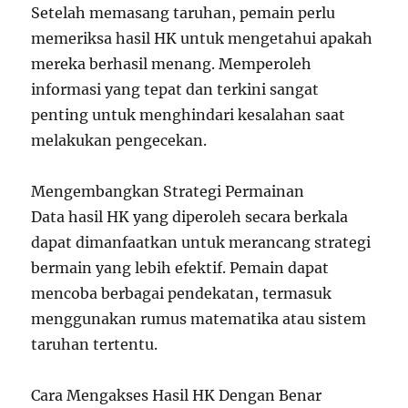
Setelah memasang taruhan, pemain perlu
memeriksa hasil HK untuk mengetahui apakah
mereka berhasil menang. Memperoleh
informasi yang tepat dan terkini sangat
penting untuk menghindari kesalahan saat
melakukan pengecekan.
Mengembangkan Strategi Permainan
Data hasil HK yang diperoleh secara berkala
dapat dimanfaatkan untuk merancang strategi
bermain yang lebih efektif. Pemain dapat
mencoba berbagai pendekatan, termasuk
menggunakan rumus matematika atau sistem
taruhan tertentu.
Cara Mengakses Hasil HK Dengan Benar