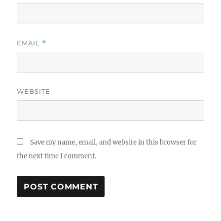
EMAIL
*
WEBSITE
Save my name, email, and website in this browser for
the next time I comment.