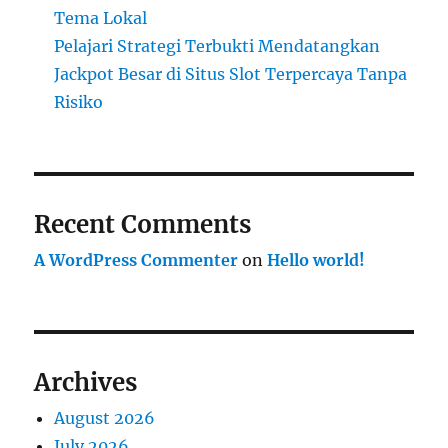
Tema Lokal
Pelajari Strategi Terbukti Mendatangkan
Jackpot Besar di Situs Slot Terpercaya Tanpa
Risiko
Recent Comments
A WordPress Commenter
on
Hello world!
Archives
August 2026
July 2026