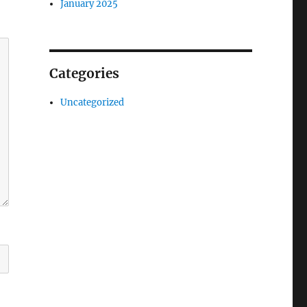
January 2025
Categories
Uncategorized