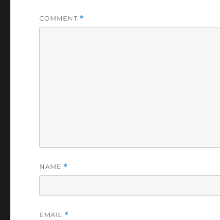
COMMENT
*
NAME
*
EMAIL
*