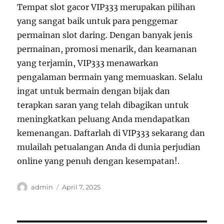
Tempat slot gacor VIP333 merupakan pilihan
yang sangat baik untuk para penggemar
permainan slot daring. Dengan banyak jenis
permainan, promosi menarik, dan keamanan
yang terjamin, VIP333 menawarkan
pengalaman bermain yang memuaskan. Selalu
ingat untuk bermain dengan bijak dan
terapkan saran yang telah dibagikan untuk
meningkatkan peluang Anda mendapatkan
kemenangan. Daftarlah di VIP333 sekarang dan
mulailah petualangan Anda di dunia perjudian
online yang penuh dengan kesempatan!.
Author
Posted
admin
April 7, 2025
on