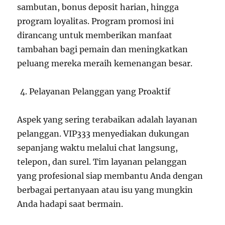
sambutan, bonus deposit harian, hingga
program loyalitas. Program promosi ini
dirancang untuk memberikan manfaat
tambahan bagi pemain dan meningkatkan
peluang mereka meraih kemenangan besar.
Pelayanan Pelanggan yang Proaktif
Aspek yang sering terabaikan adalah layanan
pelanggan. VIP333 menyediakan dukungan
sepanjang waktu melalui chat langsung,
telepon, dan surel. Tim layanan pelanggan
yang profesional siap membantu Anda dengan
berbagai pertanyaan atau isu yang mungkin
Anda hadapi saat bermain.