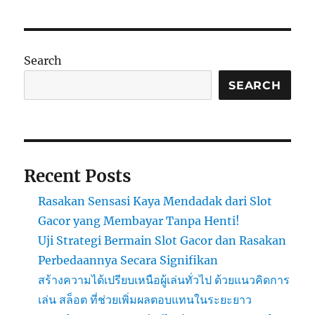
Search
SEARCH
Recent Posts
Rasakan Sensasi Kaya Mendadak dari Slot
Gacor yang Membayar Tanpa Henti!
Uji Strategi Bermain Slot Gacor dan Rasakan
Perbedaannya Secara Signifikan
สร้างความได้เปรียบเหนือผู้เล่นทั่วไป ด้วยแนวคิดการ
เล่น สล็อต ที่ช่วยเพิ่มผลตอบแทนในระยะยาว