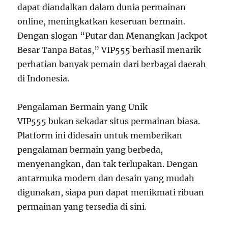
dapat diandalkan dalam dunia permainan
online, meningkatkan keseruan bermain.
Dengan slogan “Putar dan Menangkan Jackpot
Besar Tanpa Batas,” VIP555 berhasil menarik
perhatian banyak pemain dari berbagai daerah
di Indonesia.
Pengalaman Bermain yang Unik
VIP555 bukan sekadar situs permainan biasa.
Platform ini didesain untuk memberikan
pengalaman bermain yang berbeda,
menyenangkan, dan tak terlupakan. Dengan
antarmuka modern dan desain yang mudah
digunakan, siapa pun dapat menikmati ribuan
permainan yang tersedia di sini.