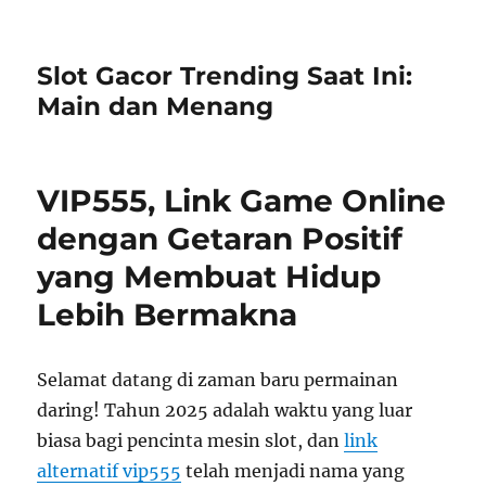
Slot Gacor Trending Saat Ini:
Main dan Menang
VIP555, Link Game Online
dengan Getaran Positif
yang Membuat Hidup
Lebih Bermakna
Selamat datang di zaman baru permainan
daring! Tahun 2025 adalah waktu yang luar
biasa bagi pencinta mesin slot, dan
link
alternatif vip555
telah menjadi nama yang