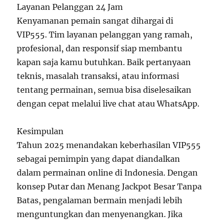
Layanan Pelanggan 24 Jam
Kenyamanan pemain sangat dihargai di
VIP555. Tim layanan pelanggan yang ramah,
profesional, dan responsif siap membantu
kapan saja kamu butuhkan. Baik pertanyaan
teknis, masalah transaksi, atau informasi
tentang permainan, semua bisa diselesaikan
dengan cepat melalui live chat atau WhatsApp.
Kesimpulan
Tahun 2025 menandakan keberhasilan VIP555
sebagai pemimpin yang dapat diandalkan
dalam permainan online di Indonesia. Dengan
konsep Putar dan Menang Jackpot Besar Tanpa
Batas, pengalaman bermain menjadi lebih
menguntungkan dan menyenangkan. Jika