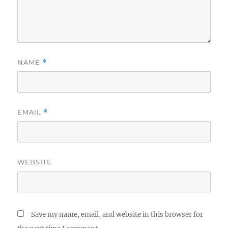
NAME
*
EMAIL
*
WEBSITE
Save my name, email, and website in this browser for