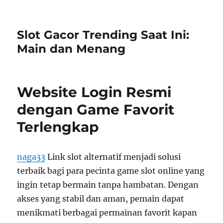
Slot Gacor Trending Saat Ini:
Main dan Menang
Website Login Resmi
dengan Game Favorit
Terlengkap
naga33
Link slot alternatif menjadi solusi
terbaik bagi para pecinta game slot online yang
ingin tetap bermain tanpa hambatan. Dengan
akses yang stabil dan aman, pemain dapat
menikmati berbagai permainan favorit kapan