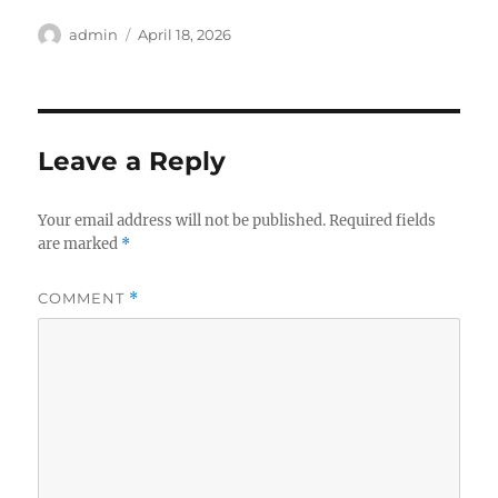
Author
Posted
admin
April 18, 2026
on
Leave a Reply
Your email address will not be published.
Required fields
are marked
*
COMMENT
*