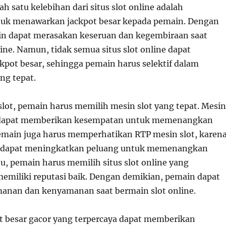
lah satu kelebihan dari situs slot online adalah
k menawarkan jackpot besar kepada pemain. Dengan
in dapat merasakan keseruan dan kegembiraan saat
ine. Namun, tidak semua situs slot online dapat
pot besar, sehingga pemain harus selektif dalam
ng tepat.
slot, pemain harus memilih mesin slot yang tepat. Mesin
t dapat memberikan kesempatan untuk memenangkan
Pemain juga harus memperhatikan RTP mesin slot, karen
i dapat meningkatkan peluang untuk memenangkan
itu, pemain harus memilih situs slot online yang
memiliki reputasi baik. Dengan demikian, pemain dapat
anan dan kenyamanan saat bermain slot online.
pot besar gacor yang terpercaya dapat memberikan