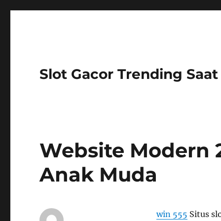
Slot Gacor Trending Saat
Website Modern 
Anak Muda
win 555
Situs sl