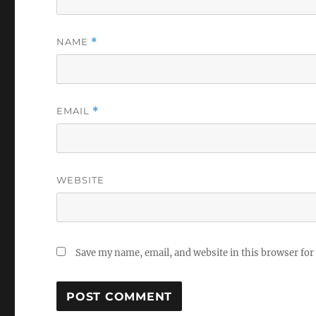
NAME
*
EMAIL
*
WEBSITE
Save my name, email, and website in this browser for