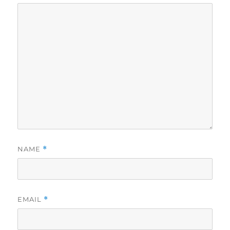
NAME
*
EMAIL
*