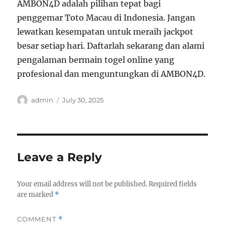
AMBON4D adalah pilihan tepat bagi
penggemar Toto Macau di Indonesia. Jangan
lewatkan kesempatan untuk meraih jackpot
besar setiap hari. Daftarlah sekarang dan alami
pengalaman bermain togel online yang
profesional dan menguntungkan di AMBON4D.
Author
Posted
admin
July 30, 2025
on
Leave a Reply
Your email address will not be published.
Required fields
are marked
*
COMMENT
*