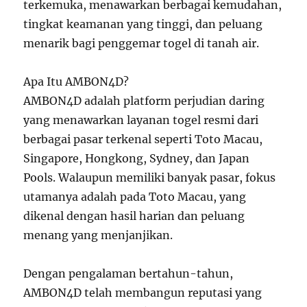
terkemuka, menawarkan berbagai kemudahan,
tingkat keamanan yang tinggi, dan peluang
menarik bagi penggemar togel di tanah air.
Apa Itu AMBON4D?
AMBON4D adalah platform perjudian daring
yang menawarkan layanan togel resmi dari
berbagai pasar terkenal seperti Toto Macau,
Singapore, Hongkong, Sydney, dan Japan
Pools. Walaupun memiliki banyak pasar, fokus
utamanya adalah pada Toto Macau, yang
dikenal dengan hasil harian dan peluang
menang yang menjanjikan.
Dengan pengalaman bertahun-tahun,
AMBON4D telah membangun reputasi yang